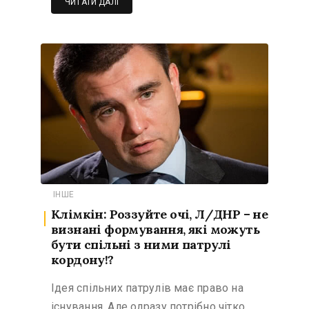
ЧИТАТИ ДАЛІ
ІНШЕ
Клімкін: Роззуйте очі, Л/ДНР – не
визнані формування, які можуть
бути спільні з ними патрулі
кордону!?
Ідея спільних патрулів має право на
існування. Але одразу потрібно чітко