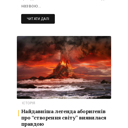
назвою…
ЧИТАТИ ДАЛІ
ІСТОРІЯ
Найдавніша легенда аборигенів
про “створення світу” виявилася
правдою