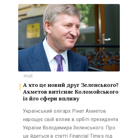
ІНШЕ
А хто це новий друг Зеленського?
Ахметов витісняє Коломойського
із йго сфери впливу
Український олігарх Рінат Ахметов
нарощує свій вплив в орбіті президента
України Володимира Зеленського. Про
це йдеться в статті Financial Times під