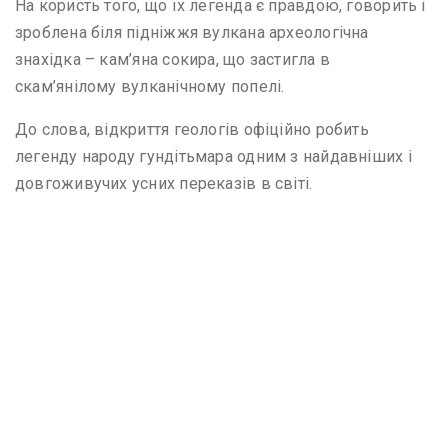
На користь того, що їх легенда є правдою, говорить і
зроблена біля підніжжя вулкана археологічна
знахідка – кам’яна сокира, що застигла в
скам’янілому вулканічному попелі.
До слова, відкриття геологів офіційно робить
легенду народу гундітьмара одним з найдавніших і
довгоживучих усних переказів в світі.