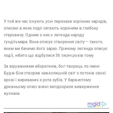
У той же час існують усні перекази корінних народів,
описані в яких події сягають корінням в глибоку
старовину. Одним з них є легенда народу
гундітьмара. Вона описує створення світу – такого,
яким ми бачимо його зараз. Причому легенда описує
події, нібито що відбулися 36 тисяч років тому.
За віруваннями аборигенів, бог-творець по імені
Будж-Бім створив навколишній світ з потоків своєї
крові і вириваних з рота зубів. У барвистому
древньому описі вчені запідозрили виверження
вулкана.