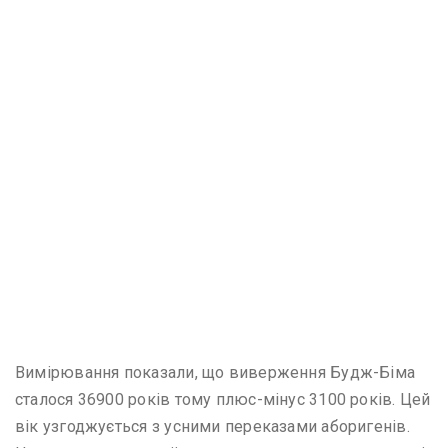
Вимірювання показали, що виверження Будж-Біма
сталося 36900 років тому плюс-мінус 3100 років. Цей
вік узгоджується з усними переказами аборигенів.