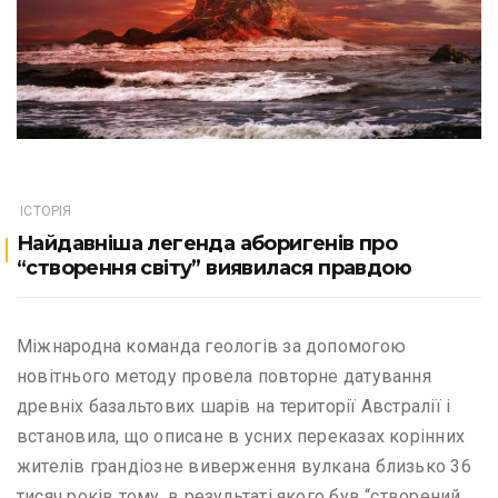
ІСТОРІЯ
Найдавніша легенда аборигенів про
“створення світу” виявилася правдою
Міжнародна команда геологів за допомогою
новітнього методу провела повторне датування
древніх базальтових шарів на території Австралії і
встановила, що описане в усних переказах корінних
жителів грандіозне виверження вулкана близько 36
тисяч років тому, в результаті якого був “створений