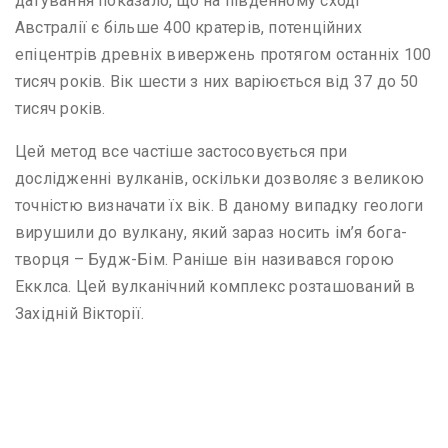
датування показало, що на південному сході
Австралії є більше 400 кратерів, потенційних
епіцентрів древніх вивержень протягом останніх 100
тисяч років. Вік шести з них варіюється від 37 до 50
тисяч років.
Цей метод все частіше застосовується при
дослідженні вулканів, оскільки дозволяє з великою
точністю визначати їх вік. В даному випадку геологи
вирушили до вулкану, який зараз носить ім’я бога-
творця – Будж-Бім. Раніше він називався горою
Екклса. Цей вулканічний комплекс розташований в
Західній Вікторії.