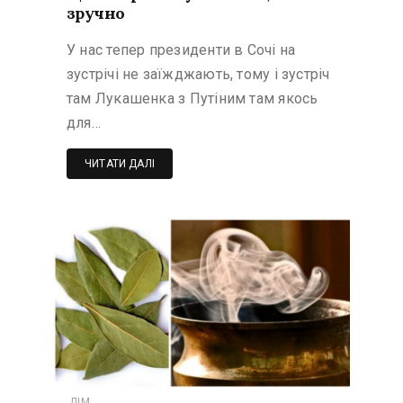
зручно
У нас тепер президенти в Сочі на
зустрічі не заїжджають, тому і зустріч
там Лукашенка з Путіним там якось
для…
ЧИТАТИ ДАЛІ
ДІМ