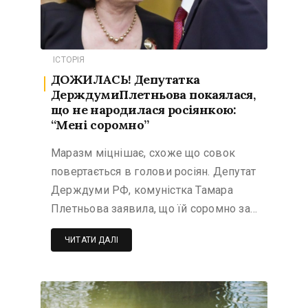
ІСТОРІЯ
ДОЖИЛАСЬ! Депутатка
ДерждумиПлетньова покаялася,
що не народилася росіянкою:
“Мені соромно”
Маразм міцнішає, схоже що совок
повертається в голови росіян. Депутат
Держдуми РФ, комуністка Тамара
Плетньова заявила, що їй соромно за…
ЧИТАТИ ДАЛІ