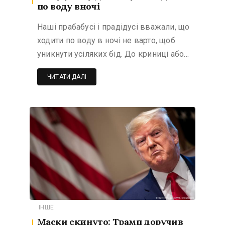
по воду вночі
Наші прабабусі і прадідусі вважали, що
ходити по воду в ночі не варто, щоб
уникнути усіляких бід. До криниці або…
ЧИТАТИ ДАЛІ
ІНШЕ
Маски скинуто: Трамп доручив