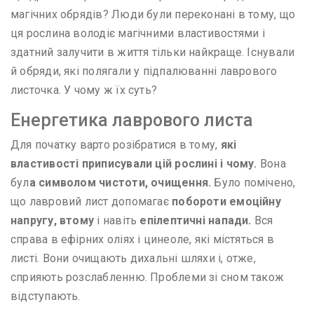
магічних обрядів? Люди були переконані в тому, що
ця рослина володіє магічними властивостями і
здатний залучити в життя тільки найкраще. Існували
й обряди, які полягали у підпалюванні лаврового
листочка. У чому ж їх суть?
Енергетика лаврового листа
Для початку варто розібратися в тому,
які
властивості приписували цій рослині і чому.
Вона
бул
а символом чистоти, очищення.
Було помічено,
що лавровий лист допомагає
побороти емоційну
напругу, втому
і навіть
епілептичні напади.
Вся
справа в ефірних оліях і цинеоле, які містяться в
листі. Вони очищають дихальні шляхи і, отже,
сприяють розслабленню. Проблеми зі сном також
відступають.