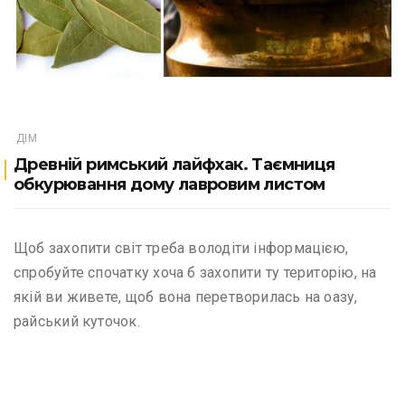
ДІМ
Древній римський лайфхак. Таємниця
обкурювання дому лавровим листом
Щоб захопити світ треба володіти інформацією,
спробуйте спочатку хоча б захопити ту територію, на
якій ви живете, щоб вона перетворилась на оазу,
райський куточок.