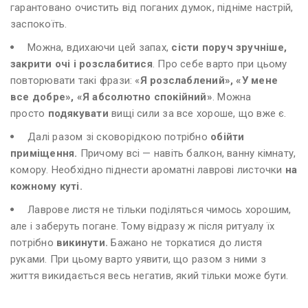
гарантовано очистить від поганих думок, підніме настрій,
заспокоїть.
Можна, вдихаючи цей запах,
сісти поруч зручніше,
закрити очі і розслабитися
. Про себе варто при цьому
повторювати такі фрази: «
Я розслаблений», «У мене
все добре», «Я абсолютно спокійний»
. Можна
просто
подякувати
вищі сили за все хороше, що вже є.
Далі разом зі сковорідкою потрібно
обійти
приміщення.
Причому всі — навіть балкон, ванну кімнату,
комору. Необхідно піднести ароматні лаврові листочки
на
кожному куті.
Лаврове листя не тільки поділяться чимось хорошим,
але і заберуть погане. Тому відразу ж після ритуалу їх
потрібно
викинути.
Бажано не торкатися до листя
руками. При цьому варто уявити, що разом з ними з
життя викидається весь негатив, який тільки може бути.