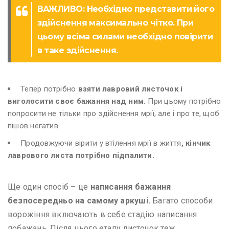
ВАЖЛИВО: Необхідно представити його
здійснення максимально чітко. При
цьому всіма силами необхідно повірити
в таке здійснення.
Тепер потрібно
взяти лавровий листочок
і
виголосити своє бажання над ним.
При цьому потрібно
попросити не тільки про здійснення мрії, але і про те, щоб
пішов негатив.
Продовжуючи вірити у втілення мрії в життя
, кінчик
лаврового листа потрібно підпалити.
Ще один спосіб – це
написання бажання
безпосередньо на самому аркуші.
Багато способи
ворожіння включають в себе стадію написання
побажань. Після цього етапу листочок теж