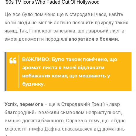
Це все було помічено ще в стародавні часи, навіть
коли люди не могли логічно пояснити природу таких
явищ. Так, Гіппократ запевняв, що лавровий лист в
змозі допомогти породіллі
впоратися з болями.
ВАЖЛИВО: Було також помічено, що
аромат листа в змозі відлякати
небажаних комах, що мешкають у
будинку.
Успіх, перемога –
ще в Стародавній Греції «лавр
благородний» вважали символом неприступності,
вміння досягти бажаного. Справа в тому, що, згідно
міфології, німфа Дафна, спасавшаяся від домагань