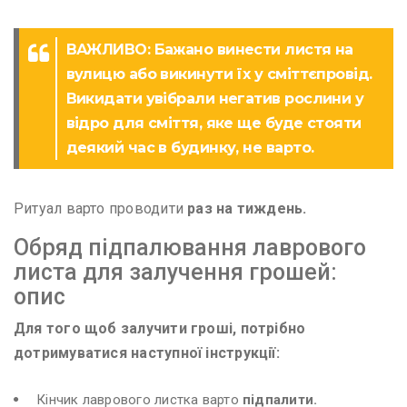
ВАЖЛИВО: Бажано винести листя на
вулицю або викинути їх у сміттєпровід.
Викидати увібрали негатив рослини у
відро для сміття, яке ще буде стояти
деякий час в будинку, не варто.
Ритуал варто проводити
раз на тиждень.
Обряд підпалювання лаврового
листа для залучення грошей:
опис
Для того щоб залучити гроші, потрібно
дотримуватися наступної інструкції:
Кінчик лаврового листка варто
підпалити.