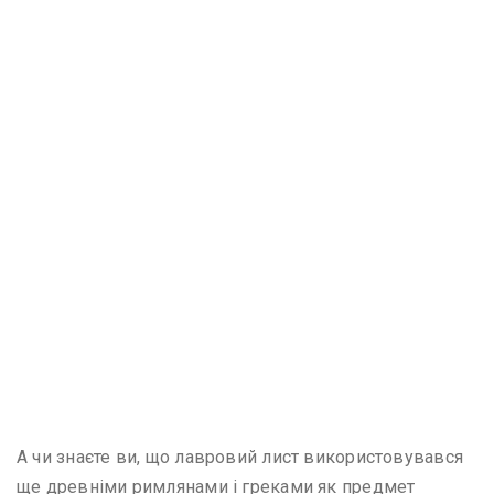
А чи знаєте ви, що лавровий лист використовувався
ще древніми римлянами і греками як предмет