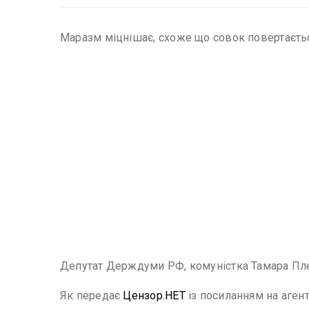
Маразм міцнішає, схоже що совок повертаєтьс
Депутат Держдуми РФ, комуністка Тамара Плет
Як передає
Цензор.НЕТ
із посиланням на аген