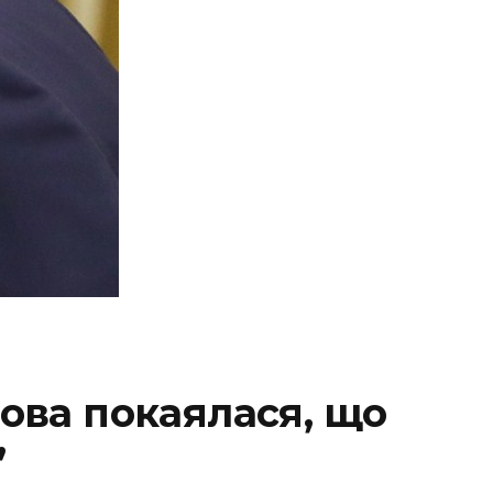
ва покаялася, що
”