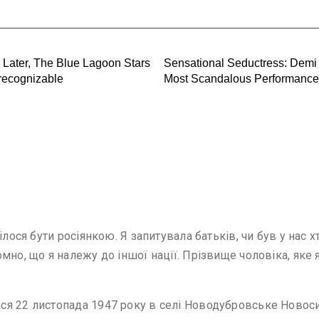
ілося бути росіянкою. Я запитувала батьків, чи був у нас 
мно, що я належу до іншої нації. Прізвище чоловіка, яке 
я 22 листопада 1947 року в селі Новодубровське Новосиб