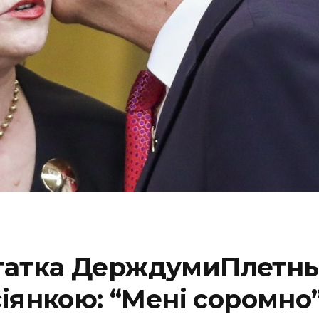
атка ДерждумиПлетньо
іянкою: “Мені соромно