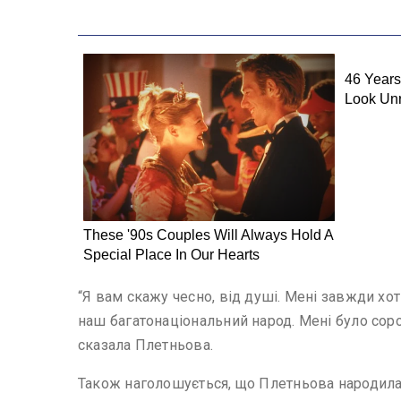
“Я вам скажу чесно, від душі. Мені завжди хот
наш багатонаціональний народ. Мені було соро
сказала Плетньова.
Також наголошується, що Плетньова народилас