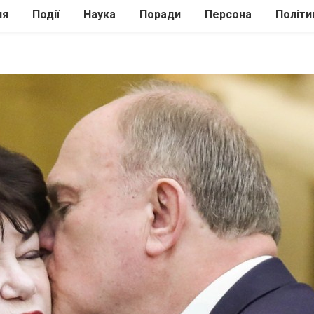
ля
Події
Наука
Поради
Персона
Політи
ілі
Шоубіз
Історія
Кулінарія
жі
Інше
Психологія
Здоров’я
Технології
Сад-Город