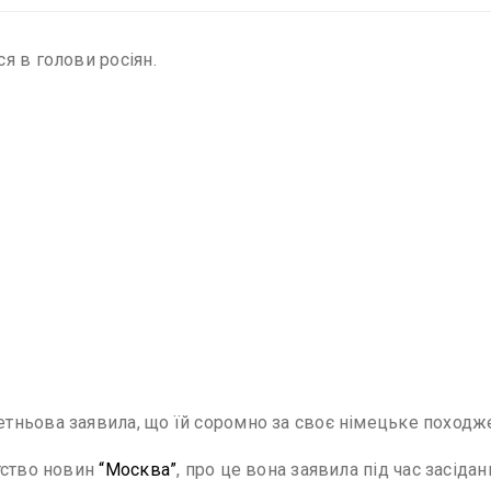
я в голови росіян.
ньова заявила, що їй соромно за своє німецьке походжен
тство новин
“Москва”
, про це вона заявила під час засіда