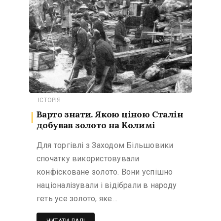
ІСТОРІЯ
Варто знати. Якою ціною Сталін
добував золото на Колимі
Для торгівлі з Заходом Більшовики
спочатку використовували
конфісковане золото. Вони успішно
націоналізували і відібрали в народу
геть усе золото, яке…
ЧИТАТИ ДАЛІ