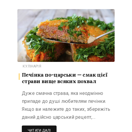
КУЛІНАРІЯ
Печінка по-царськи — смак цієї
страви вище всяких похвал
Дуже смачна страва, яка неодмінно
припаде до душі любителям печінки.
Якщо ви належите до таких, збережіть
даний дійсно царський рецепт,…
ЧИТАТИ ДАЛІ