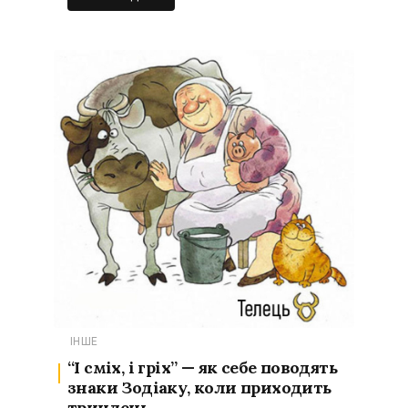
ІНШЕ
“І сміх, і гріх” — як себе поводять
знаки Зодіаку, коли приходить
триндець