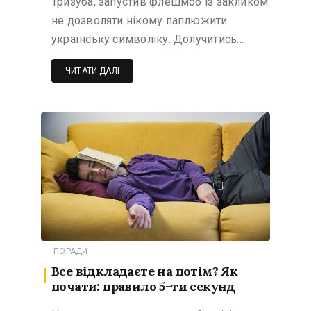
Тризуба, запустив флешмоб із закликом
не дозволяти нікому паплюжити
українську символіку. Долучитись…
ЧИТАТИ ДАЛІ
ПОРАДИ
Все відкладаєте на потім? Як
почати: правило 5-ти секунд