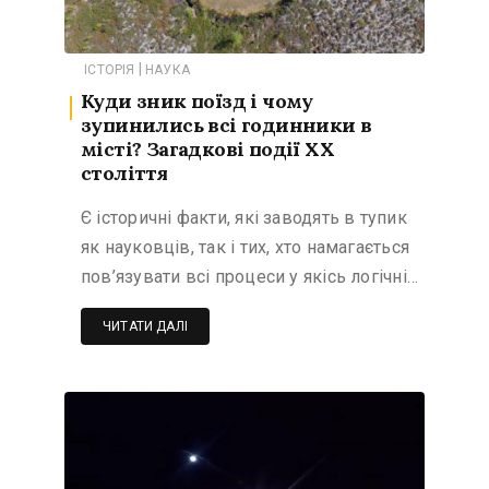
|
ІСТОРІЯ
НАУКА
Куди зник поїзд і чому
зупинились всі годинники в
місті? Загадкові події XX
століття
Є історичні факти, які заводять в тупик
як науковців, так і тих, хто намагається
пов’язувати всі процеси у якісь логічні…
ЧИТАТИ ДАЛІ