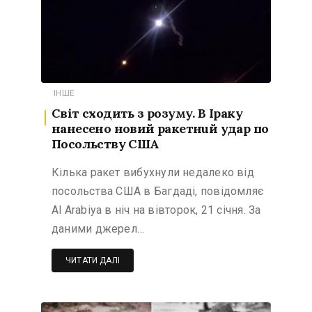
ІНШЕ
Світ сходить з розуму. В Ipaку
нанесено новий paкeтнuй yдаp по
Посольству США
Кілька ракет вибyхнyли недалеко від
посольства США в Багдаді, повідомляє
Al Arabiya в ніч на вівторок, 21 січня. За
даними джерел…
ЧИТАТИ ДАЛІ