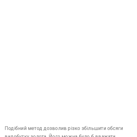
Подібний метод дозволив різко збільшити обсяги
видобутку золота. Його можна було б вважати