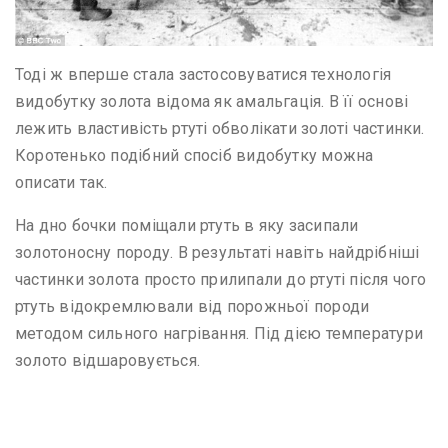
Тоді ж вперше стала застосовуватися технологія
видобутку золота відома як амальгація. В її основі
лежить властивість ртуті обволікати золоті частинки.
Коротенько подібний спосіб видобутку можна
описати так.
На дно бочки поміщали ртуть в яку засипали
золотоносну породу. В результаті навіть найдрібніші
частинки золота просто прилипали до ртуті після чого
ртуть відокремлювали від порожньої породи
методом сильного нагрівання. Під дією температури
золото відшаровується.