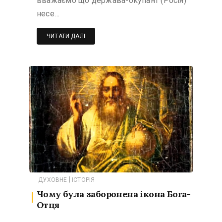
вважаємо що держава-окупант (Росія)
несе…
ЧИТАТИ ДАЛІ
|
ДУХОВНЕ
ІСТОРІЯ
Чому була заборонена ікона Бога-
Отця