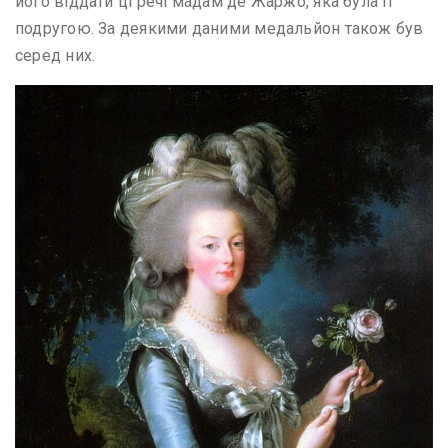
його віддати ці речі мадам де Жаржо, яка була її
подругою. За деякими даними медальйон також був
серед них.