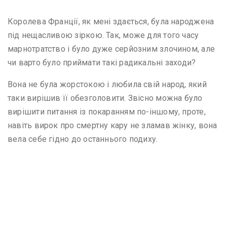
Королева Франції, як мені здається, була народжена
під нещасливою зіркою. Так, може для того часу
марнотратство і було дуже серйозним злочином, але
чи варто було приймати такі радикальні заходи?
Вона не була жорстокою і любила свій народ, який
таки вирішив її обезголовити. Звісно можна було
вирішити питання із покаранням по-іншому, проте,
навіть вирок про смертну кару не зламав жінку, вона
вела себе гідно до останнього подиху.