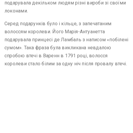
подарувала декільком людям різні вироби зі своїми
локонами.
Серед подарунків було і кільце, з запечатаним
волоссям королеви. Його Марія-Антуанетта
подарувала принцесі де Ламбаль з написом «побілені
сумом». Така фраза була викликана невдалою
спробою втечі в Варенн в 1791 році, волосся
королеви стало білим за одну ніч після провалу втечі.