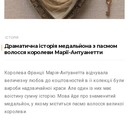
ІСТОРІЯ
Драматична історія медальйона з пасмом
волосся королеви Марії-Антуанетти
Королева Франції Марія-Антуанетта відчувала
величезну любов до коштовностей в її колекції були
вироби надзвичайної краси. Але один із них має
воістину сумну історію. Мова йде про знаменитий
медальйон, у якому міститься пасмо волосся великої
королеви.