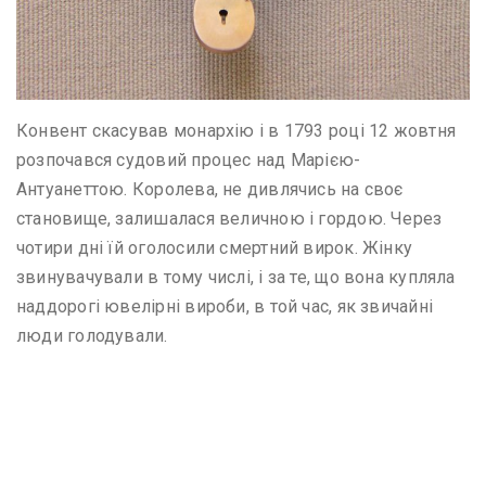
Конвент скасував монархію і в 1793 році 12 жовтня
розпочався судовий процес над Марією-
Антуанеттою. Королева, не дивлячись на своє
становище, залишалася величною і гордою. Через
чотири дні їй оголосили смертний вирок. Жінку
звинувачували в тому числі, і за те, що вона купляла
наддорогі ювелірні вироби, в той час, як звичайні
люди голодували.