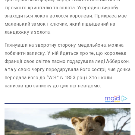
гірського кришталю та золота. Усередині виробу
знаходиться локон волосся королеви. Прикраса має
маленький замок і ключик, який підвішений на
ланцюжку з золота.
Глянувши на зворотну сторону медальйона, можна
побачити записку. У ній йдеться про те, що королева
Франції своє світле пасмо подарувала леді Абберкон,
а та у свою чергу передарувала його сестрі, чия дочка
передала його до “W.S.” в 1853 році. Хто і коли
написав цю записку до цих пір невідомо.