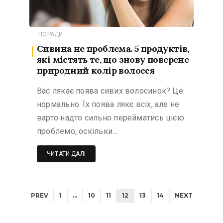
ПОРАДИ
Сивина не проблема. 5 продуктів,
які містять те, що знову поверене
природний колір волосся
Вас лякає поява сивих волосинок? Це
нормально. Їх поява лякє всіх, але не
варто надто сильно перейматись цією
проблемо, оскільки…
ЧИТАТИ ДАЛІ
PREV
1
…
10
11
12
13
14
NEXT