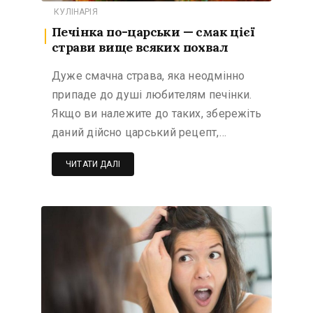
КУЛІНАРІЯ
Печінка по-царськи — смак цієї
страви вище всяких похвал
Дуже смачна страва, яка неодмінно
припаде до душі любителям печінки.
Якщо ви належите до таких, збережіть
даний дійсно царський рецепт,…
ЧИТАТИ ДАЛІ