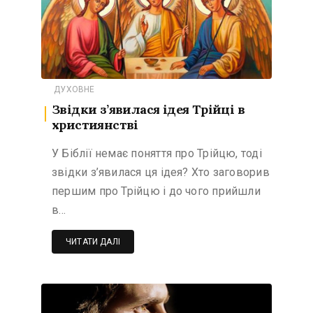
ДУХОВНЕ
Звідки з’явилася ідея Трійці в
християнстві
У Біблії немає поняття про Трійцю, тоді
звідки з’явилася ця ідея? Хто заговорив
першим про Трійцю і до чого прийшли
в…
ЧИТАТИ ДАЛІ