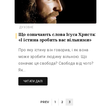
ДУХОВНЕ
Що означають слова Ісуса Христа:
«І істина зробить вас вільними»
Про яку істину він говорив, і як вона
може зробити людину вільною. Що
означає ця свобода? Свобода від чого?
Як…
ЧИТАТИ ДАЛІ
PREV
1
2
3