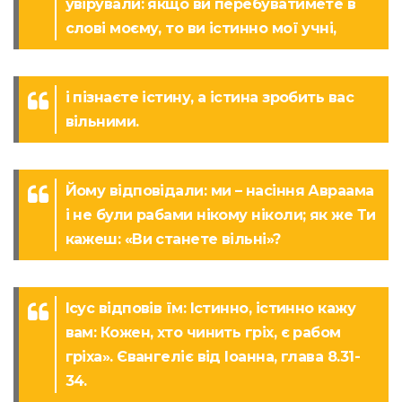
увірували: якщо ви перебуватимете в
слові моєму, то ви істинно мої учні,
і пізнаєте істину, а істина зробить вас
вільними.
Йому відповідали: ми – насіння Авраама
і не були рабами нікому ніколи; як же Ти
кажеш: «Ви станете вільні»?
Ісус відповів їм: Істинно, істинно кажу
вам: Кожен, хто чинить гріх, є рабом
гріха». Євангеліє від Іоанна, глава 8.31-
34.