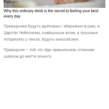
Праведники будуть врятовані і збережені в раю, в
Царстві Небесному, знайшовши вічне, а грішники
потраплять у пекло, будуть знеособлені.
Праведник – той, хто йде правильним, істинним
шляхом до життя вічного.