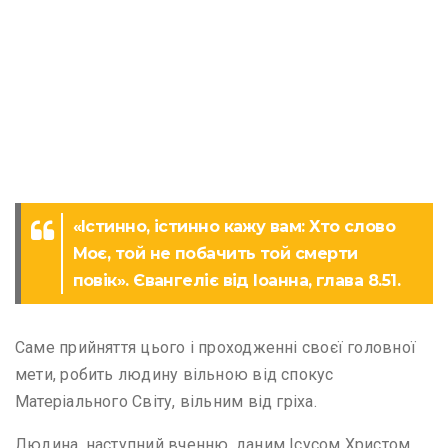
«Істинно, істинно кажу вам: Хто слово
Моє, той не побачить той смерти
повік». Євангеліє від Іоанна, глава 8.51.
Саме прийняття цього і проходженні своєї головної
мети, робить людину вільною від спокус
Матеріального Світу, вільним від гріха.
Людина, наступний вченню, даним Ісусом Христом,