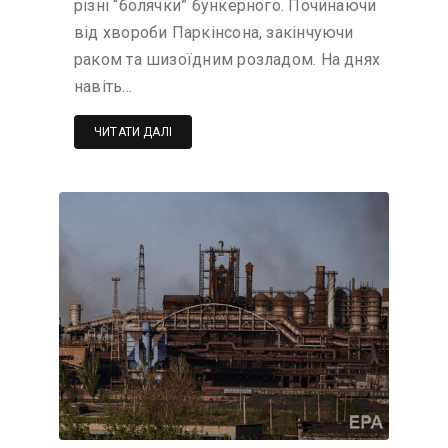
різні “болячки” бункерного. Починаючи
від хвороби Паркінсона, закінчуючи
раком та шизоїдним розладом. На днях
навіть…
ЧИТАТИ ДАЛІ