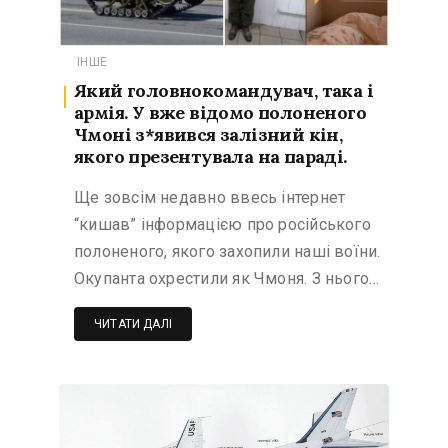
ІНШЕ
Який головнокомандувач, така і
армія. У вже відомо полоненого
Чмоні з*явився залізний кін,
якого презентувала на параді.
Ще зовсім недавно ввесь інтернет
“кишав” інформацією про російського
полоненого, якого захопили наші воїни.
Окупанта охрестили як Чмоня. З нього…
ЧИТАТИ ДАЛІ