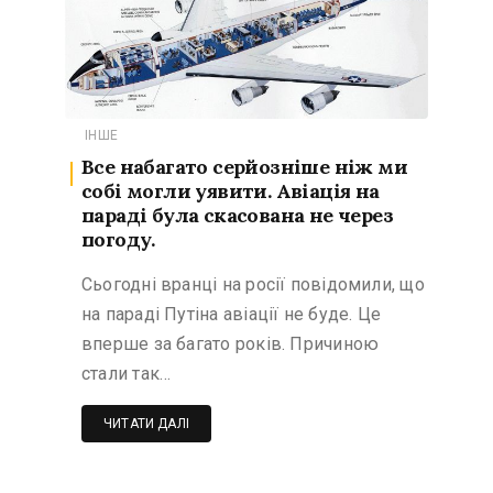
ІНШЕ
Все набагато серйозніше ніж ми
собі могли уявити. Авіація на
параді була скасована не через
погоду.
Сьогодні вранці на росії повідомили, що
на параді Путіна авіації не буде. Це
вперше за багато років. Причиною
стали так…
ЧИТАТИ ДАЛІ