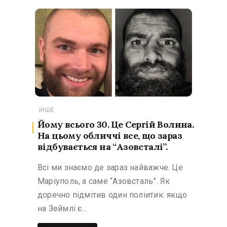
ІНШЕ
Йому всього 30. Це Сергій Волина.
На цьому обличчі все, що зараз
відбувається на “Азовсталі”.
Всі ми знаємо де зараз найважче. Це
Маріуполь, а саме “Азовсталь”. Як
доречно підмітив один поліитик: якщо
на Зеймлі є…