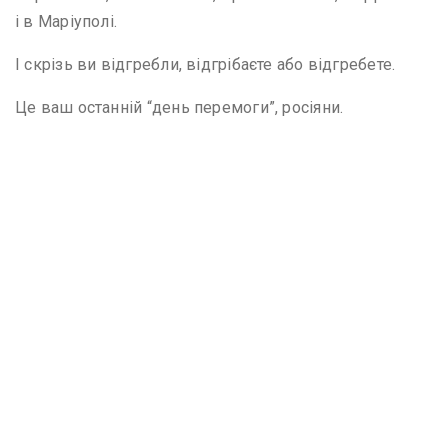
і в Маріуполі.
І скрізь ви відгребли, відгрібаєте або відгребете.
Це ваш останній “день перемоги”, росіяни.