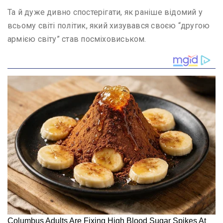
Та й дуже дивно спостерігати, як раніше відомий у
всьому світі політик, який хизувався своєю “другою
армією світу” став посміховиськом.