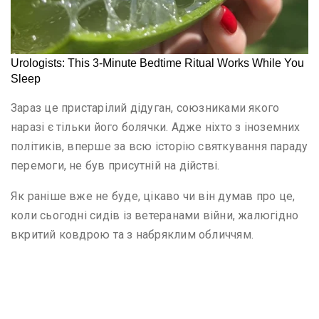
Зараз це пристарілий дідуган, союзниками якого
наразі є тільки його болячки. Адже ніхто з іноземних
політиків, вперше за всю історію святкування параду
перемоги, не був присутній на дійстві.
Як раніше вже не буде, цікаво чи він думав про це,
коли сьогодні сидів із ветеранами війни, жалюгідно
вкритий ковдрою та з набряклим обличчям.