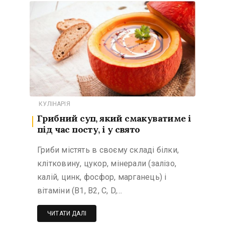
КУЛІНАРІЯ
Грибний суп, який смакуватиме і
під час посту, і у свято
Гриби містять в своєму складі білки,
клітковину, цукор, мінерали (залізо,
калій, цинк, фосфор, марганець) і
вітаміни (B1, B2, C, D,…
ЧИТАТИ ДАЛІ