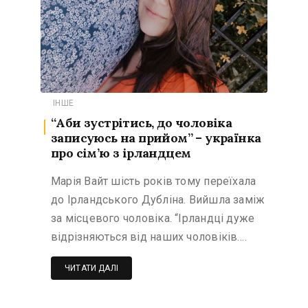
ІНШЕ
“Аби зустрітись, до чоловіка
записуюсь на прийом” – українка
про сім’ю з ірландцем
Марія Вайт шість років тому переїхала
до Ірландського Дубліна. Вийшла заміж
за місцевого чоловіка. “Ірландці дуже
відрізняються від наших чоловіків….
ЧИТАТИ ДАЛІ