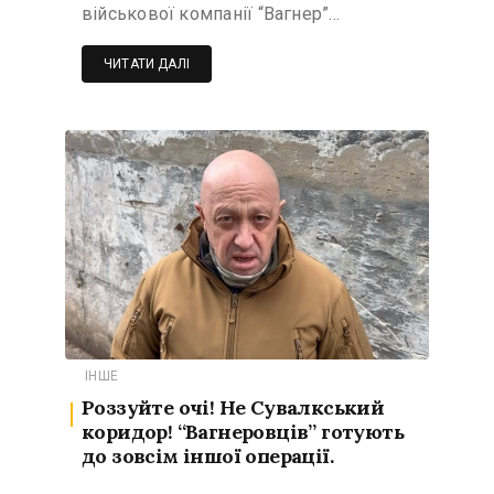
військової компанії “Вагнер”…
ЧИТАТИ ДАЛІ
ІНШЕ
Роззуйте очі! Не Сувалкський
коридор! “Вагнеровців” готують
до зовсім іншої операції.