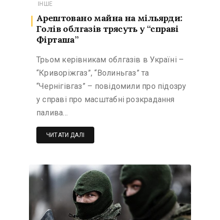
ІНШЕ
Арештовано майна на мільярди:
Голів облгазів трясуть у “справі
Фірташа”
Трьом керівникам облгазів в Україні –
“Криворіжгаз”, “Волиньгаз” та
“Чернігівгаз” – повідомили про підозру
у справі про масштабні розкрадання
палива…
ЧИТАТИ ДАЛІ