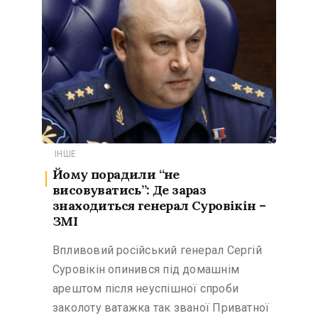
ІНШЕ
Йому порадили “не
висовуватись”: Де зараз
знаходиться генерал Суровікін –
ЗМІ
Впливовий російський генерал Сергій
Суровікін опинився під домашнім
арештом після неуспішної спроби
заколоту ватажка так званої Приватної