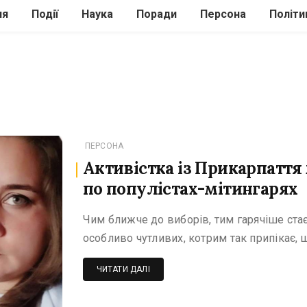
ля
Події
Наука
Поради
Персона
Політи
ілі
Шоубіз
Історія
Кулінарія
жі
Інше
Психологія
Здоров’я
Технології
Сад-Город
ПЕРСОНА
Активістка із Прикарпаття
по популістах-мітингарях
Чим ближче до виборів, тим гарячіше стає 
особливо чутливих, котрим так припікає, щ
ЧИТАТИ ДАЛІ