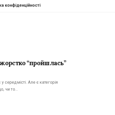
ка конфіденційності
 жорстко “пройшлась”
у середмісті. Але є категорія
о, чи то…