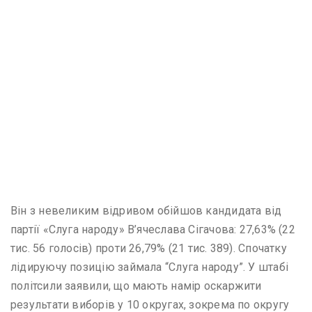
Він з невеликим відривом обійшов кандидата від
партії «Слуга народу» В’ячеслава Сігачова: 27,63% (22
тис. 56 голосів) проти 26,79% (21 тис. 389). Спочатку
лідируючу позицію займала “Слуга народу”. У штабі
політсили заявили, що мають намір оскаржити
результати виборів у 10 округах, зокрема по округу