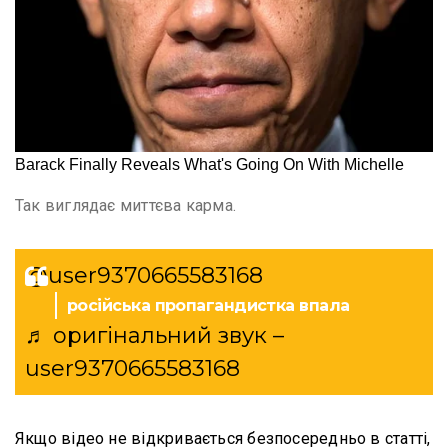
Так виглядає миттєва карма.
@user9370665583168
російська пропагандистка впала
♬ оригінальний звук –
user9370665583168
Якщо відео не відкривається безпосередньо в статті,