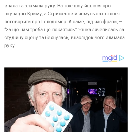
впала та зламала руку. На ток-шоу йшлося про
окупацію Криму, а Стриженовій чомусь захотілося
поговорити про Голодомор. А саме, під час фрази, –
“За що нам треба ще покаятись” жінка зачепилась за
студійну сцену та бехнулась, внаслідок чого зламала
руку.