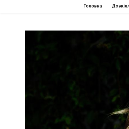
Головна
Довкіл
Автомоб
Подоро