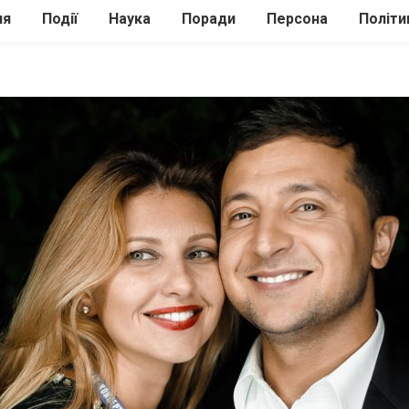
ля
Події
Наука
Поради
Персона
Політи
ілі
Шоубіз
Історія
Кулінарія
жі
Інше
Психологія
Здоров’я
Технології
Сад-Город