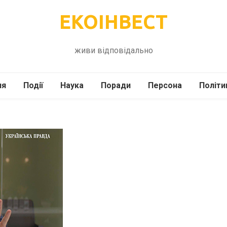
ЕКОІНВЕСТ
живи відповідально
ля
Події
Наука
Поради
Персона
Політи
ілі
Шоубіз
Історія
Кулінарія
жі
Інше
Психологія
Здоров’я
Технології
Сад-Город