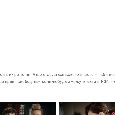
ті цих регіонів. А що стосується всього іншого – якби в
е прав і свобод, ніж коли-небудь зможуть мати в РФ”, –