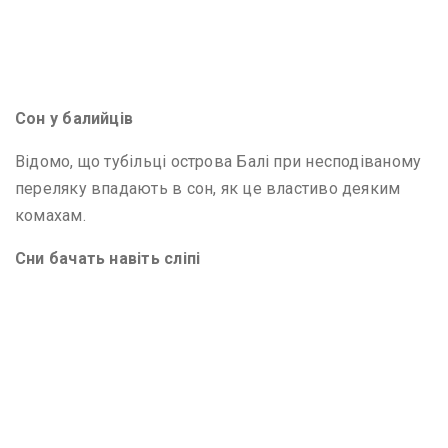
Сон у балийців
Відомо, що тубільці острова Балі при несподіваному
переляку впадають в сон, як це властиво деяким
комахам.
Сни бачать навіть сліпі