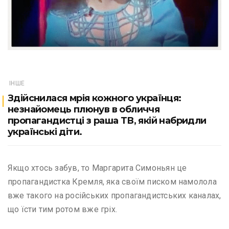
ІНШЕ
Здійснилася мрія кожного українця:
незнайомець плюнув в обличчя
пропагандистці з раша ТВ, якій набридли
українські діти.
Якщо хтось забув, то Маргарита Симоньян це
пропагандистка Кремля, яка своїм писком намолола
вже такого на російських пропагандистських каналах,
що їсти тим ротом вже гріх.