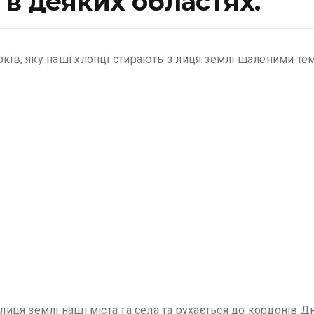
 в деяких областях.
орків, яку наші хлопці стирають з лиця землі шаленими т
 лиця землі наші міста та села та рухається до кордонів 