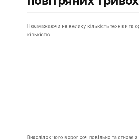
повітряних тривох
Нзвачажаючи не велику кількість техніки та 
кількістю.
Внаслідок чого ворог хоч повільно та стирає з