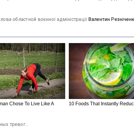
олова областной воєнної адміністрації
Валентин Резнічен
шных тревог…