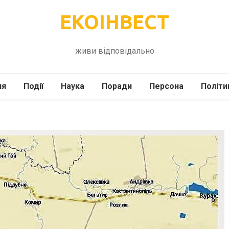
ЕКОІНВЕСТ
живи відповідально
ля
Події
Наука
Поради
Персона
Політи
ілі
Шоубіз
Історія
Кулінарія
жі
Інше
Психологія
Здоров’я
Технології
Сад-Город