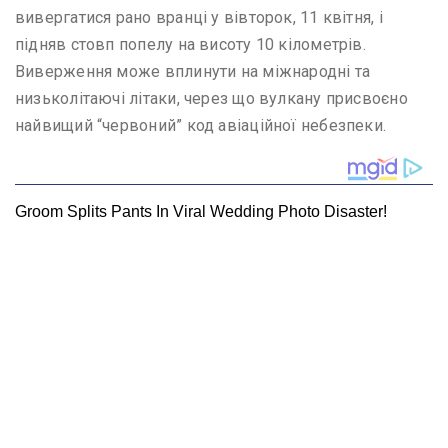
вивергатися рано вранці у вівторок, 11 квітня, і
підняв стовп попелу на висоту 10 кілометрів.
Виверження може вплинути на міжнародні та
низьколітаючі літаки, через що вулкану присвоєно
найвищий “червоний” код авіаційної небезпеки.