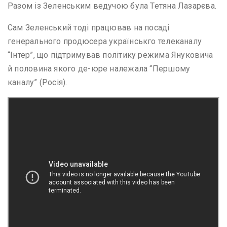
Разом із Зеленським ведучою була Тетяна Лазарєва.
Сам Зеленський тоді працював на посаді
генерального продюсера українськго телеканалу
“Інтер”, що підтримував політику режима Януковича
й половина якого де-юре належала “Першому
каналу” (Росія).