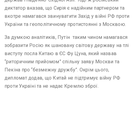
диктатор вказав, що Сирія є надійним партнером та
вкотре намагався звинуватити Захід у війні РФ проти
України та геополітичному протистоянні з Москвою.
За думкою аналітиків, Путін таким чином намагався
зобразити Росію як шановану світову державу на тлі
виступу посла Китаю в ЄС Фу Цуна, який назвав
“риторичним прийомом” спільну заяву Москви та
Пекіна про “безмежну дружбу”. Окрім цього,
дипломат додав, що Китай не підтримує війну РФ
проти Україні та не надає Кремлю зброї.