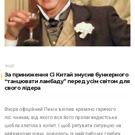
ІНШЕ
За приниження Сі Китай змусив бункерного
“танцювати ламбаду” перед усім світом для
свого лідера
Вчора офіційний Пекін вліпив кремлю гарячого
піс..чникаа, від якого вся його пропагандистська
шобла злетіла з копит. І щоб рятувати ситуацію на
найвищому рівні, довелось із найглибших глибин