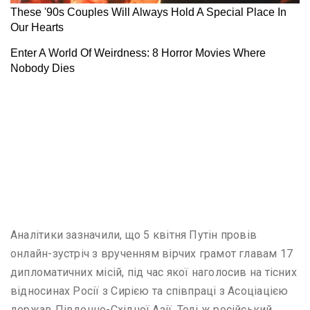
Аналітики зазначили, що 5 квітня Путін провів
онлайн-зустріч з врученням вірчих грамот главам 17
дипломатичних місій, під час якої наголосив на тісних
відносинах Росії з Сирією та співпраці з Асоціацією
держав Південно-Східної Азії. Тоді ж російський