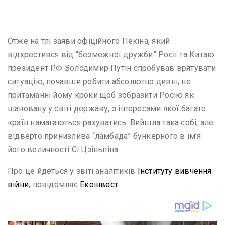
Отже на тлі заяви офіційного Пекіна, який
відхрестився від “безмежної дружби” Росії та Китаю
президент РФ Володимир Путін спробував врятувати
ситуацію, почавши робити абсолютно дивні, не
притаманні йому кроки щоб зобразити Росію як
шановану у світі державу, з інтересами якої багато
країн намагаються рахуватись. Вийшла така собі, але
відверто принизлива “ламбада” бункерного в ім’я
його величності Сі Цзіньпіна.
Про це йдеться у звіті аналітиків
Інституту вивчення
війни
, повідомляє
Екоінвест
.