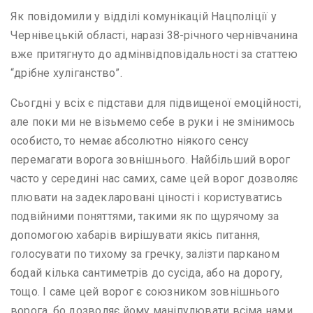
Як повідомили у відділі комунікацій Нацполіції у
Чернівецькій області, наразі 38-річного чернівчанина
вже притягнуто до адмінвідповідальності за статтею
“дрібне хуліганство”.
Сьогдні у всіх є підстави для підвищеної емоційності,
але поки ми не візьмемо себе в руки і не змінимось
особисто, то немає абсолютно ніякого сенсу
перемагати ворога зовнішнього. Найбільший ворог
часто у середині нас самих, саме цей ворог дозволяє
плювати на задекларовані ціності і користуватись
подвійними поняттями, такими як по щурячому за
допомогою хабарів вирішувати якісь питання,
голосувати по тихому за гречку, залізти парканом
бодай кілька сантиметрів до сусіда, або на дорогу,
тощо. І саме цей ворог є союзником зовнішнього
ворога, бо дозволяє йому маніпулювати всіма нами