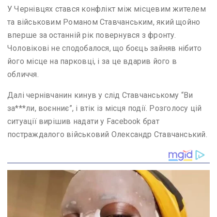
У Чернівцях стався конфлікт між місцевим жителем
та військовим Романом Ставчанським, який щойно
вперше за останній рік повернувся з фронту.
Чоловікові не сподобалося, що боєць зайняв нібито
його місце на парковці, і за це вдарив його в
обличчя.
Далі чернівчанин кинув у слід Ставчанському “Ви
за***ли, воєнниє”, і втік із місця події. Розголосу цій
ситуації вирішив надати у Facebook брат
постраждалого військовий Олександр Ставчанський.