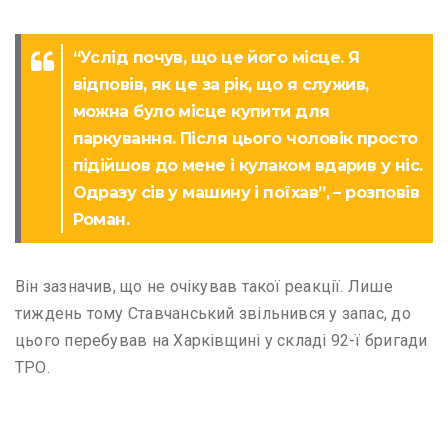
“Услід почув, що це його місце. Я
відповів, як це за рік, що я служив,
можна було місце купити для
паркування. Після цього чоловік просто
підійшов до мене і кулаком вдарив у ніс.
Одразу сів у машину і поїхав”, – розповів
Роман.
Він зазначив, що не очікував такої реакції. Лише
тиждень тому Ставчанський звільнився у запас, до
цього перебував на Харківщині у складі 92-ї бригади
ТРО.