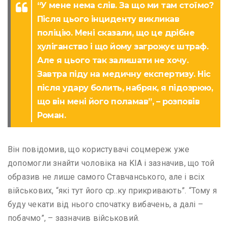
“У мене нема слів. За що ми там стоїмо?
Після цього інциденту викликав
поліцію. Мені сказали, що це дрібне
хуліганство і що йому загрожує штраф.
Але я цього так залишати не хочу.
Завтра піду на медичну експертизу. Ніс
після удару болить, набряк, я підозрюю,
що він мені його поламав”, – розповів
Роман.
Він повідомив, що користувачі соцмереж уже
допомогли знайти чоловіка на KIA і зазначив, що той
образив не лише самого Ставчанського, але і всіх
військових, “які тут його ср..ку прикривають”. “Тому я
буду чекати від нього спочатку вибачень, а далі –
побачмо”, – зазначив військовий.