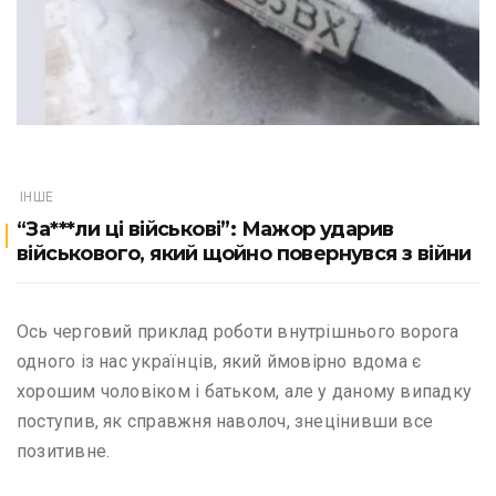
ІНШЕ
“За***ли ці військові”: Мажор ударив
військового, який щойно повернувся з війни
Ось черговий приклад роботи внутрішнього ворога
одного із нас українців, який ймовірно вдома є
хорошим чоловіком і батьком, але у даному випадку
поступив, як справжня наволоч, знецінивши все
позитивне.