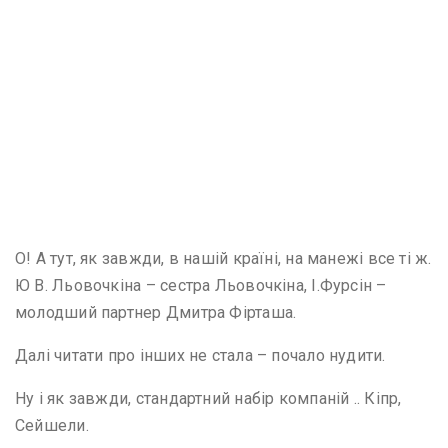
О! А тут, як завжди, в нашій країні, на манежі все ті ж.
Ю В. Льовочкіна – сестра Льовочкіна, І.Фурсін –
молодший партнер Дмитра Фірташа.
Далі читати про інших не стала – почало нудити.
Ну і як завжди, стандартний набір компаній .. Кіпр,
Сейшели.