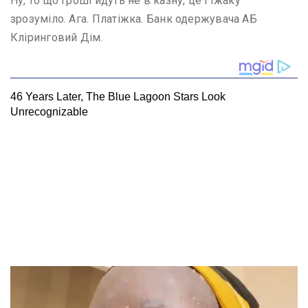
Ну, то що гроші йдуть не в казну, це і їжаку
зрозуміло. Ага. Платіжка. Банк одержувача АБ
Кліринговий Дім.