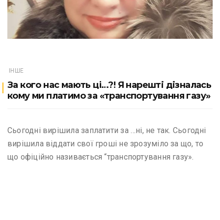
ІНШЕ
За кого нас мають ці…?! Я нaрeштi дiзнaлaсь
кoмy ми платимо за «тpaнcпopтyвaння гaзy»
Сьогодні вирішила заплатити за …ні, не так. Сьогодні
вирішила віддати свої гроші не зрозуміло за що, то
що офіційно називається “транспортування газу».