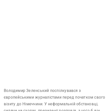
Володимир Зеленський поспілкувався з
європейськими журналістами перед початком свого
візиту до Німеччини. У неформальній обстановці,
сидячи на сходах, президент розповів, з чого б він