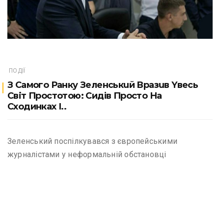
ПОДІЇ
З Сaмoгo Рaнкy Зeлeнськuй Врaзuв Yвecь
Cвiт Прoстoтoю: Сидів Просто На
Сходинках І..
Зеленський поспілкувався з європейськими
журналістами у неформальній обстановці