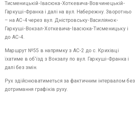
Тисменицькій-Івасюка-Хоткевича-Вовчинецькій-
Гаркуші-Франка і далі на вул. Набережну. Зворотньо
– на АС-4 через вул. Дністровську-Василіянок-
Гаркуші-Вокзал-Хоткевича-Івасюка-Тисменицьку і
до АС-4.
Маршрут №55 в напрямку з АС-2 до с. Крихівці
їхатиме в об’їзд з Вокзалу по вул. Гаркуші-Франка і
далі без змін.
Рух здійснюватиметься за фактичним інтервалом без
дотримання графіків руху.