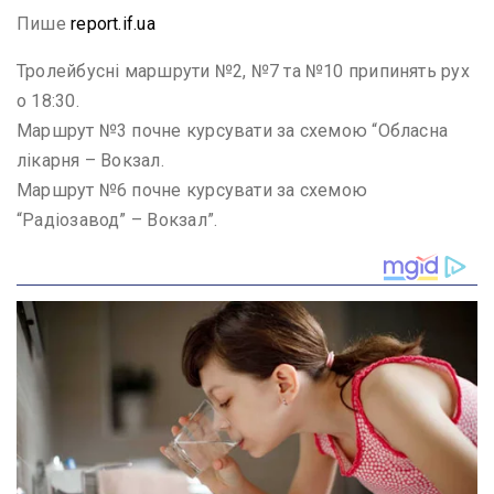
Пише
report.if.ua
Тролейбусні маршрути №2, №7 та №10 припинять рух
о 18:30.
Маршрут №3 почне курсувати за схемою “Обласна
лікарня – Вокзал.
Маршрут №6 почне курсувати за схемою
“Радіозавод” – Вокзал”.