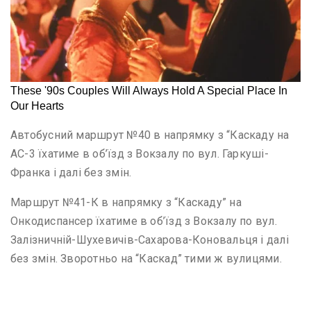
Автобусний маршрут №40 в напрямку з “Каскаду на
АС-3 їхатиме в об’їзд з Вокзалу по вул. Гаркуші-
Франка і далі без змін.
Маршрут №41-К в напрямку з “Каскаду” на
Онкодиспансер їхатиме в об’їзд з Вокзалу по вул.
Залізничній-Шухевичів-Сахарова-Коновальця і далі
без змін. Зворотньо на “Каскад” тими ж вулицями.