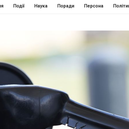
ля
Події
Наука
Поради
Персона
Політи
ілі
Шоубіз
Історія
Кулінарія
жі
Інше
Психологія
Здоров’я
Технології
Сад-Город