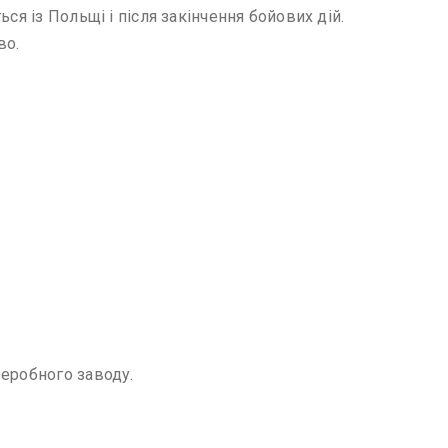
я із Польщі і після закінчення бойових дій.
во.
реробного заводу.