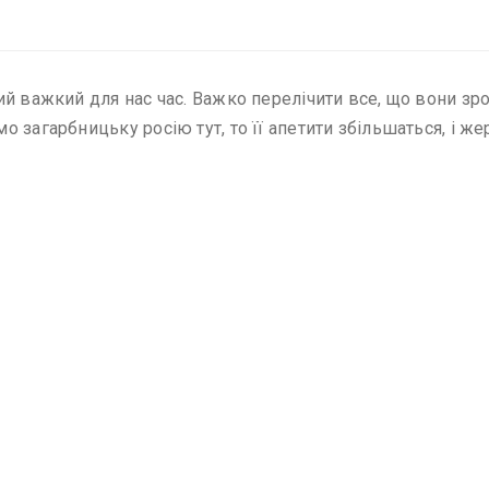
й важкий для нас час. Важко перелічити все, що вони зро
загарбницьку росію тут, то її апетити збільшаться, і жер