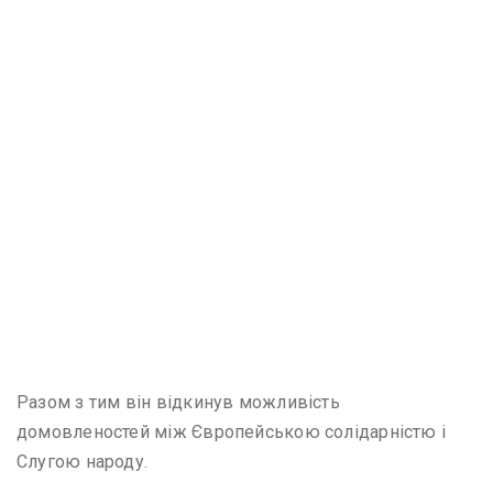
Разом з тим він відкинув можливість
домовленостей між Європейською солідарністю і
Слугою народу.