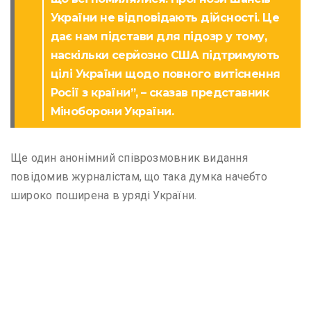
України не відповідають дійсності. Це
дає нам підстави для підозр у тому,
наскільки серйозно США підтримують
цілі України щодо повного витіснення
Росії з країни”, – сказав представник
Міноборони України.
Ще один анонімний співрозмовник видання
повідомив журналістам, що така думка начебто
широко поширена в уряді України.