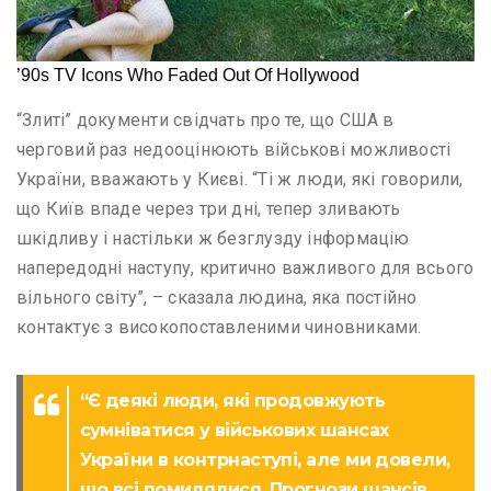
“Злиті” документи свідчать про те, що США в
черговий раз недооцінюють військові можливості
України, вважають у Києві. “Ті ж люди, які говорили,
що Київ впаде через три дні, тепер зливають
шкідливу і настільки ж безглузду інформацію
напередодні наступу, критично важливого для всього
вільного світу”, – сказала людина, яка постійно
контактує з високопоставленими чиновниками.
“Є деякі люди, які продовжують
сумніватися у військових шансах
України в контрнаступі, але ми довели,
що всі помилялися. Прогнози шансів