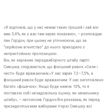
«Я відповів, що у нас немає таких грошей і хай він
має 3,4%, як у вас там зараз показано», – розповідає
пан Гордон, при цьому не уточнюючи, що за
“серйозне агентство” до нього приходило з
непристойною пропозицією..
Він, як керівник передвиборчого штабу партії
Смешка, сподівається, що фінішний ривок «Сили і
честі» буде вражаючим.«У нас зараз 7,3–7,5%, а
фінішний ривок буде вражаючим. У нас заготовлено
багато «фішечок». Якщо буде нижче 10%, то я
поставлю собі незадовільну оцінку, як начальнику
штабу», – наголосив Гордон.Він розказав, як перед
президентськими виборами Ігорю Смешку всі