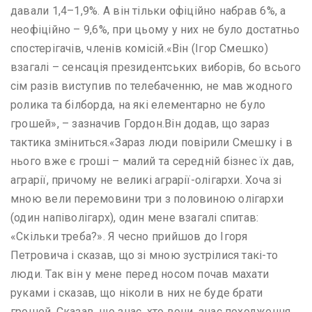
давали 1,4–1,9%. А він тільки офіційно набрав 6%, а
неофіційно – 9,6%, при цьому у них не було достатньо
спостерігачів, членів комісій.«Він (Ігор Смешко)
взагалі – сенсація президентських виборів, бо всього
сім разів виступив по телебаченню, не мав жодного
ролика та білборда, на які елементарно не було
грошей», – зазначив Гордон.Він додав, що зараз
тактика зміниться.«Зараз люди повірили Смешку і в
нього вже є гроші – малий та середній бізнес їх дав,
аграрії, причому не великі аграрії-олігархи. Хоча зі
мною вели перемовини три з половиною олігархи
(один напіволігарх), один мене взагалі спитав:
«Скільки треба?». Я чесно прийшов до Ігоря
Петровича і сказав, що зі мною зустрілися такі-то
люди. Так він у мене перед носом почав махати
руками і сказав, що ніколи в них не буде брати
грошей. Сказав, що знає, хто вони, знає походження