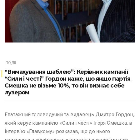
ПОДІЇ
“Вимахування шаблею”: ​Керівник кампанії
“Сили і честі” Гордон каже, що якщо партія
Смешка не візьме 10%, то він визнає себе
лузером
Епатажний телеведучий та видавець Дмитро Гордон,
який керує кампанією «Сили і честі» Ігоря Смешка, в
інтерв’ю «Главкому» розказав, що до нього
приходили з серйозного агентства і казали: ми вам