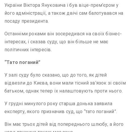
України Віктора Януковича і був віце-прем’єром у
його адміністрації, а також двічі сам балотувався на
посаду президента.
Останніми роками він зосередився на своїх бізнес-
інтересах, і сказав суду, що він більше не має
політичних інтересів.
“Тато поганий”
У залі суду було сказано, що до того, як дітей
відвезли до Києва, вони мали тісний зв’язок зі своїм
батьком, однак тепер їх налаштовують проти нього.
У грудні минулого року старша донька заявила
експерту, якого призначив суд, що “тато поганий”.
Він має трьох дітей від попереднього шлюбу, а його