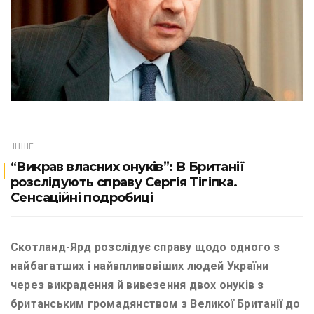
ІНШЕ
“Викрав власних онуків”: В Британії
розслідують справу Сергія Тігіпка.
Сенсаційні подробиці
Скотланд-Ярд розслідує справу щодо одного з
найбагатших і найвпливовіших людей України
через викрадення й вивезення двох онуків з
британським громадянством з Великої Британії до