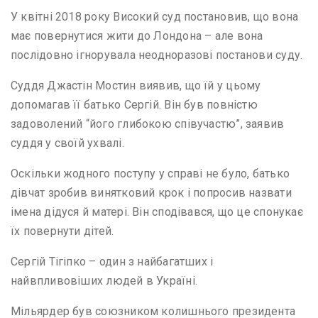
У квітні 2018 року Високий суд постановив, що вона
має повернутися жити до Лондона – але вона
послідовно ігнорувала неодноразові постанови суду.
Суддя Джастін Мостин виявив, що їй у цьому
допомагав її батько Сергій. Він був повністю
задоволений “його глибокою співучастю”, заявив
суддя у своїй ухвалі.
Оскільки жодного поступу у справі не було, батько
дівчат зробив винятковий крок і попросив назвати
імена дідуся й матері. Він сподівався, що це спонукає
їх повернути дітей.
Сергій Тігіпко – один з найбагатших і
найвпливовіших людей в Україні.
Мільярдер був союзником колишнього президента