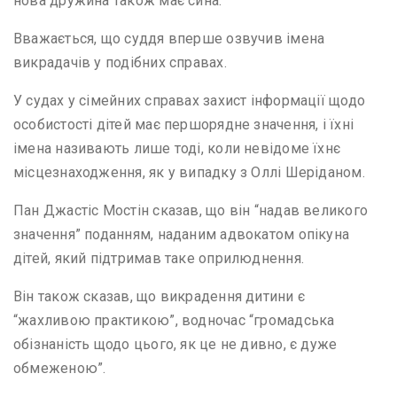
нова дружина також має сина.
Вважається, що суддя вперше озвучив імена
викрадачів у подібних справах.
У судах у сімейних справах захист інформації щодо
особистості дітей має першорядне значення, і їхні
імена називають лише тоді, коли невідоме їхнє
місцезнаходження, як у випадку з Оллі Шеріданом.
Пан Джастіс Мостін сказав, що він “надав великого
значення” поданням, наданим адвокатом опікуна
дітей, який підтримав таке оприлюднення.
Він також сказав, що викрадення дитини є
“жахливою практикою”, водночас “громадська
обізнаність щодо цього, як це не дивно, є дуже
обмеженою”.