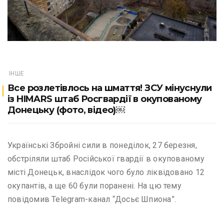
ІНШЕ
Все розлетівлось на шмаття! ЗСУ мінуснули
із HIMARS штаб Росгвардії в окупованому
Донецьку (фото, відео)￼
Українські Збройні сили в понеділок, 27 березня,
обстріляли штаб Російської гвардії в окупованому
місті Донецьк, внаслідок чого було ліквідовано 12
окупантів, а ще 60 були поранені. На цю тему
повідомив Telegram-канал “Досьє Шпиона”.