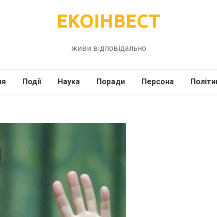
ЕКОІНВЕСТ
живи відповідально
ля
Події
Наука
Поради
Персона
Політи
ілі
Шоубіз
Історія
Кулінарія
жі
Інше
Психологія
Здоров’я
Технології
Сад-Город