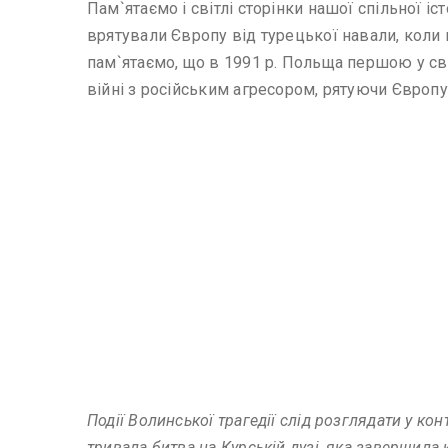
Пам`ятаємо і світлі сторінки нашої спільної іс
врятували Європу від турецької навали, коли
пам`ятаємо, що в 1991 р. Польща першою у св
війні з російським агресором, рятуючи Європу 
Події Волинської трагедії слід розглядати у кон
тривала битва на Курській дузі, яка завершила