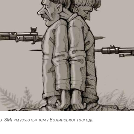
х ЗМІ «мусують» тему Волинської трагедії.