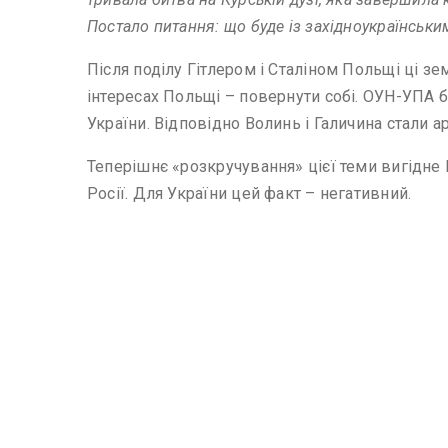
Постало питання: що буде із західноукраїнськи
Після поділу Гітлером і Сталіном Польщі ці з
інтересах Польщі – повернути собі. ОУН-УПА б
України. Відповідно Волинь і Галичина стали а
Теперішнє «розкручування» цієї теми вигідне 
Росії. Для України цей факт – негативний.