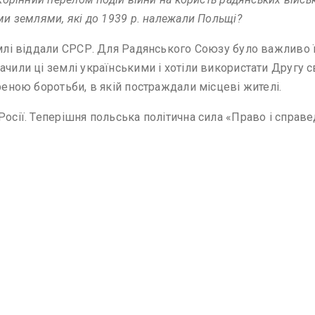
ми землями, які до 1939 р. належали Польщі?
емлі віддали СРСР. Для Радянського Союзу було важливо ї
ачили ці землі українськими і хотіли використати Другу 
реною боротьби, в якій постраждали місцеві жителі.
Росії. Теперішня польська політична сила «Право і справе