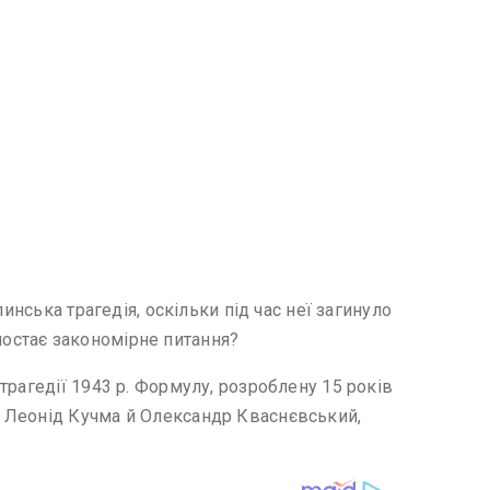
инська трагедія, оскільки під час неї загинуло
 постає закономірне питання?
рагедії 1943 р. Формулу, розроблену 15 років
н Леонід Кучма й Олександр Кваснєвський,