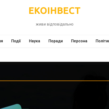
ЕКОІНВЕСТ
живи відповідально
ля
Події
Наука
Поради
Персона
Політи
ілі
Шоубіз
Історія
Кулінарія
жі
Інше
Психологія
Здоров’я
Технології
Сад-Город