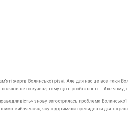
’яті жертв Волинської різні. Але для нас це все-таки Вол
х поляків не озвучена, тому що є розбіжності….. Але чому,
праведливість» знову загострилась проблема Волинської т
осимо вибачення», яку підтримали президенти двох краї