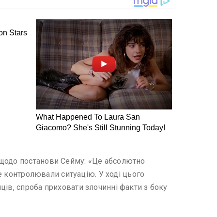
 щодо постанови Сейму: «Це абсолютно
е конт­ролювали ситуацію. У ході цього
ців, спроба приховати злочинні факти з боку