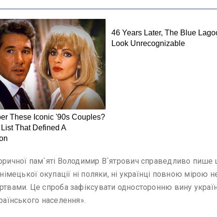
сторичної пам`яті Володимир В`ятрович справедливо пише
 німецької окупації ні поляки, ні українці повною мірою н
ртвами. Це спроба зафіксувати односторонню вину україн
країнського населення».