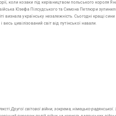
торії, коли козаки під керівництвом польського короля Яна
 війська Юзефа Пілсудського та Симона Петлюри зупинил
іті визнала українську незалежність. Сьогодні кращі син
і весь цивілізований світ від путінської навали.
тексті Другої світової війни, зокрема, німецько-радянської.
 корінний перелом подій війни на користь радянських війсь