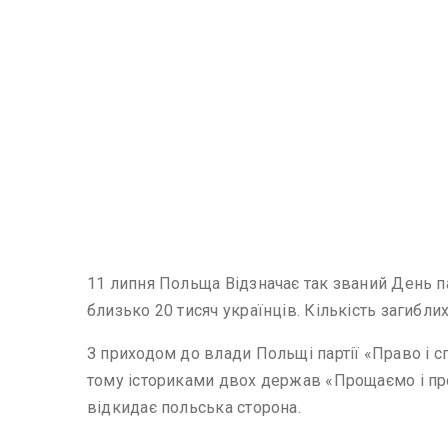
11 липня Польща Відзначає так званий День пам
близько 20 тисяч українців. Кількість загибли
З приходом до влади Польщі партії «Право і с
тому істориками двох держав «Прощаємо і пр
відкидає польська сторона.