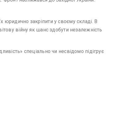
х юридично закріпити у своєму складі. В
світову війну як шанс здобути незалежність
дливість» спеціально чи несвідомо підігрує