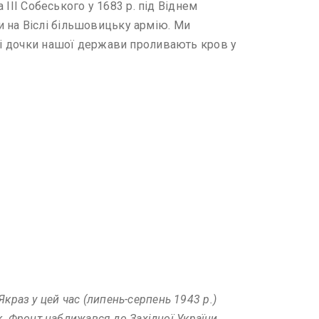
 ІІІ Собеського у 1683 р. під Віднем
и на Віслі більшовицьку армію. Ми
и і дочки нашої держави проливають кров у
 Якраз у цей час (липень-серпень 1943 р.)
к. Фронт наближався до Західної України.