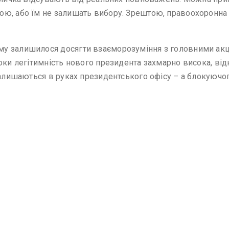
ою, або їм не залишать вибору. Зрештою, правоохоронна
у залишилося досягти взаєморозуміння з головними акціо
поки легітимність нового президента захмарно висока, ві
 залишаються в руках президентського офісу – а блокуюч