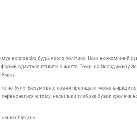
римує експресію будь-якого політика. Наш економічний су
 реформи вдасться втілити в життя. Тому що Володимиру 
абміну.
б то не було. Безумовно, новий президент може вирішити,
ереконатися в тому, наскільки глибока буває кроляча нора
 наших бажань.