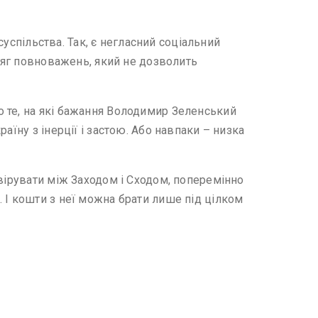
суспільства. Так, є негласний соціальний
бсяг повноважень, який не дозволить
 те, на які бажання Володимир Зеленський
їну з інерції і застою. Або навпаки – низка
авірувати між Заходом і Сходом, поперемінно
 І кошти з неї можна брати лише під цілком