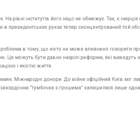
На рівні інститутів його ніщо не обмежує. Так, є інерція 
 Але в президентських руках тепер сконцентрований той о
роблема в тому, що ніхто не може впевнено говорити про
. Це можуть бути давно назрілі реформи, які виведуть кра
ацією і якістю життя.
маяк. Міжнародні донори. До війни офіційний Київ міг л
р закордонна “тумбочка з грошима” залишилася лише одна.