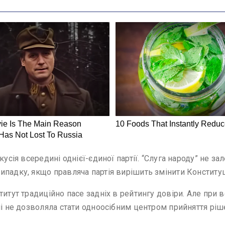
кусія всередині однієї-єдиної партії. “Слуга народу” не з
ипадку, якщо правляча партія вирішить змінити Конститу
титут традиційно пасе задніх в рейтингу довіри. Але при 
ні не дозволяла стати одноосібним центром прийняття ріше