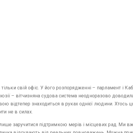
льки свій офіс. У його розпорядженні – парламент і Кабі
люзії – вітчизняна судова система неодноразово доводила
вою відтепер знаходиться в руках однієї людини. Хтось ц
ти не в силах.
ише заручитися підтримкою мерів і місцевих рад. Ми вж
Кличка відсувають від реальних повноважень. Можна прип