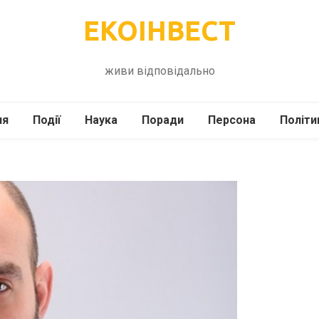
ЕКОІНВЕСТ
живи відповідально
ля
Події
Наука
Поради
Персона
Політи
ілі
Шоубіз
Історія
Кулінарія
жі
Інше
Психологія
Здоров’я
Технології
Сад-Город