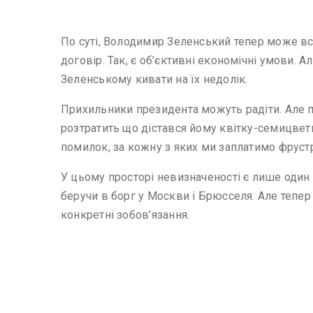
По суті, Володимир Зеленський тепер може все. 
договір. Так, є об’єктивні економічні умови.
Зеленському кивати на їх недолік.
Прихильники президента можуть радіти. Але п
розтратить що дістався йому квітку-семицветик
помилок, за кожну з яких ми заплатимо фрустр
У цьому просторі невизначеності є лише один 
беручи в борг у Москви і Брюсселя. Але тепе
конкретні зобов’язання.