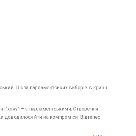
нський. Після парламентських виборів в країні
і “хочу” – з парламентськими. Створення
ки доводилося йти на компроміси. Відтепер