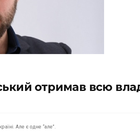
кий отримав всю владу
їні. Але є одне “але”.