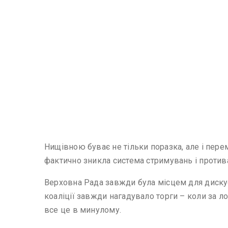
Нищівною буває не тільки поразка, але і перем
фактично зникла система стримувань і против
Верховна Рада завжди була місцем для дискус
коаліції завжди нагадувало торги – коли за л
все це в минулому.