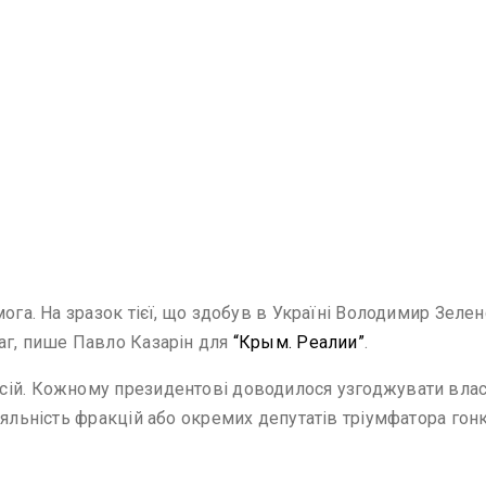
ога. На зразок тієї, що здобув в Україні Володимир Зеле
аг, пише Павло Казарін для
“Крым. Реалии”
.
ій. Кожному президентові доводилося узгоджувати власн
ояльність фракцій або окремих депутатів тріумфатора гон