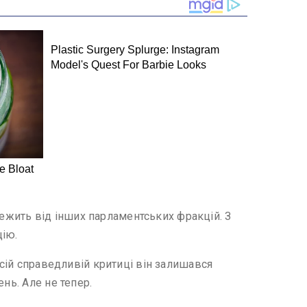
алежить від інших парламентських фракцій. З
цію.
всій справедливій критиці він залишався
нь. Але не тепер.