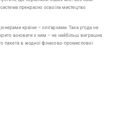
 система прекрасно освоїла мистецтво
нерами країни – олігархами. Така угода не
дкрито воювати з ним – не найбільш виграшна
ого пакета в жодної фінасово-промислової