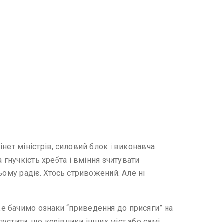
нет міністрів, силовий блок і виконавча
 гнучкість хребта і вміння зчитувати
ьому радіє. Хтось стривожений. Але ні
е бачимо ознаки “приведення до присяги” на
устити, що керівники інших міст або самі