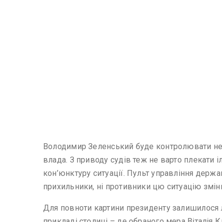
Володимир Зеленський буде контролювати не ті
влада. З приводу судів теж не варто плекати і
кон’юнктуру ситуації. Пульт управління держа
прихильники, ні противники цю ситуацію зміни
Для повноти картини президенту залишилося л
прикладі столиці – де обраного мера Віталія 