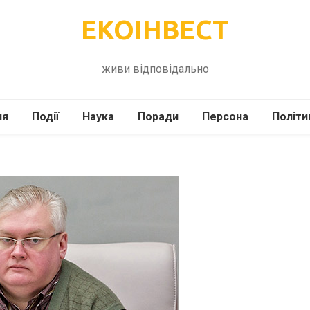
ЕКОІНВЕСТ
живи відповідально
ля
Події
Наука
Поради
Персона
Політи
ілі
Шоубіз
Історія
Кулінарія
жі
Інше
Психологія
Здоров’я
Технології
Сад-Город