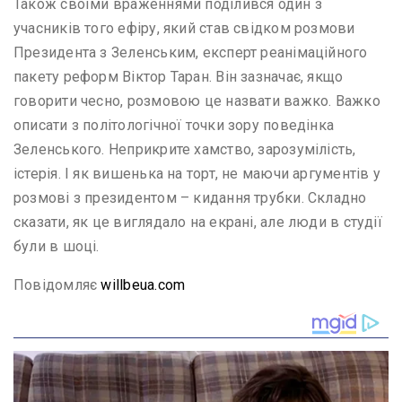
Також своїми враженнями поділився один з
учасників того ефіру, який став свідком розмови
Президента з Зеленським, експерт реанімаційного
пакету реформ Віктор Таран. Він зазначає, якщо
говорити чесно, розмовою це назвати важко. Важко
описати з політологічної точки зору поведінка
Зеленського. Неприкрите хамство, зарозумілість,
істерія. І як вишенька на торт, не маючи аргументів у
розмові з президентом – кидання трубки. Складно
сказати, як це виглядало на екрані, але люди в студії
були в шоці.
Повідомляє
willbeua.com