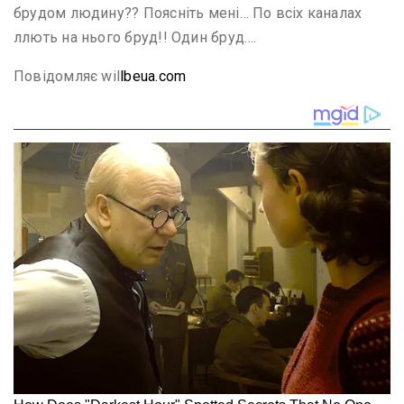
брудом людину?? Поясніть мені… По всіх каналах
ллють на нього бруд!! Один бруд….
Повідомляє wil
lbeua.com