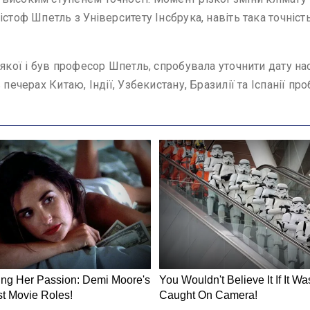
стоф Шпетль з Університету Інсбрука, навіть така точніст
 якої і був професор Шпетль, спробувала уточнити дату 
печерах Китаю, Індії, Узбекистану, Бразилії та Іспанії пр