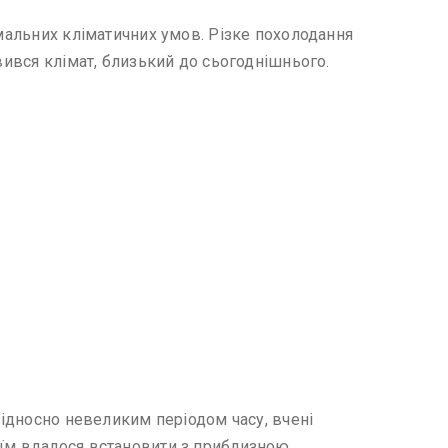
емальних кліматичних умов. Різке похолодання
вився клімат, близький до сьогоднішнього.
відносно невеликим періодом часу, вчені
 їм вдалося встановити з приблизною