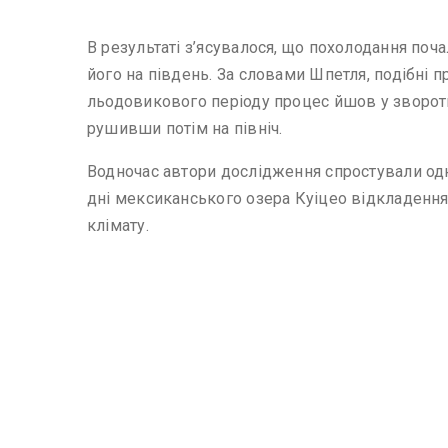
В результаті з’ясувалося, що похолодання поч
його на південь. За словами Шпетля, подібні
льодовикового періоду процес йшов у зворотно
рушивши потім на північ.
Водночас автори дослідження спростували одну
дні мексиканського озера Куіцео відкладення,
клімату.