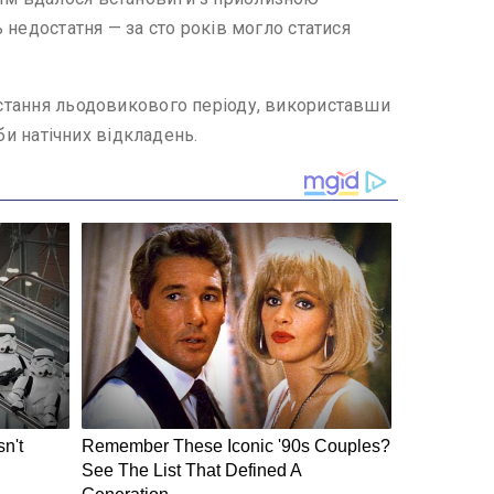
ь недостатня — за сто років могло статися
настання льодовикового періоду, використавши
оби натічних відкладень.