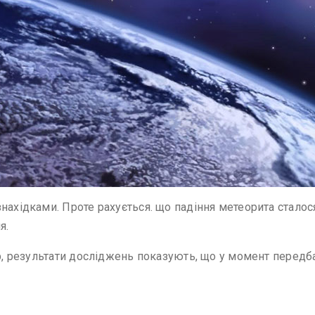
нахідками. Проте рахується. що падіння метеорита сталося
я.
ор, результати досліджень показують, що у момент передба