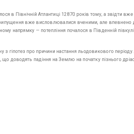
алося в Північній Атлантиці 12870 років тому, а звідти в
 припущення вже висловлювалися вченими, але впевнено д
му напрямку — потепління почалося в Південній півкулі т
 з гіпотез про причини настання льодовикового періоду.
 що доводять падіння на Землю на початку пізнього дріас