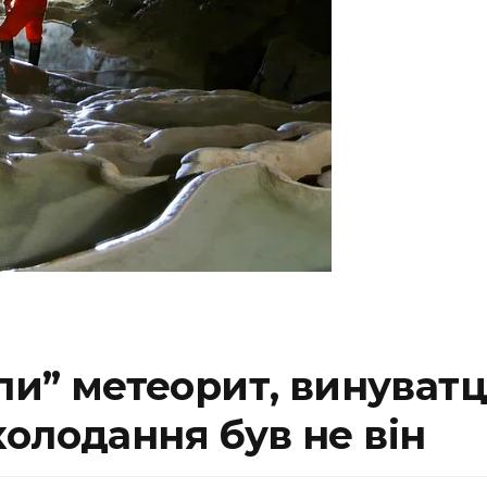
али” метеорит, винуват
олодання був не він