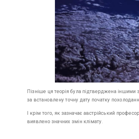
Пізніше ця теорія була підтверджена іншими з
за встановлену точну дату початку похолоданн
І крім того, як зазначає австрійський профес
виявлено значних змін клімату.