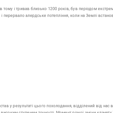
ів тому і тривав близько 1200 років, був періодом екстр
в і перервало алердське потепління, коли на Землі встано
став у результаті цього похолодання, відділений від нас 
високим ступенем точності. Момент різкої зміни клімату