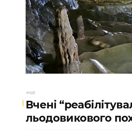
ІНШЕ
Вчені “реабілітув
льодовикового пох