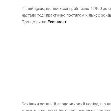
Пізній дріас, що почався приблизно 12900 рок
настало тоді практично протягом кількох рокі
Про це пише
Екоінвест
.
Оскільки останній льодовиковий період, що на
можуть проводити його дослідження з досить 