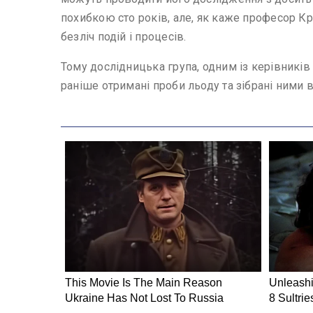
похибкою сто років, але, як каже професор Крі
безліч подій і процесів.
Тому дослідницька група, одним із керівників
раніше отримані проби льоду та зібрані ними в 