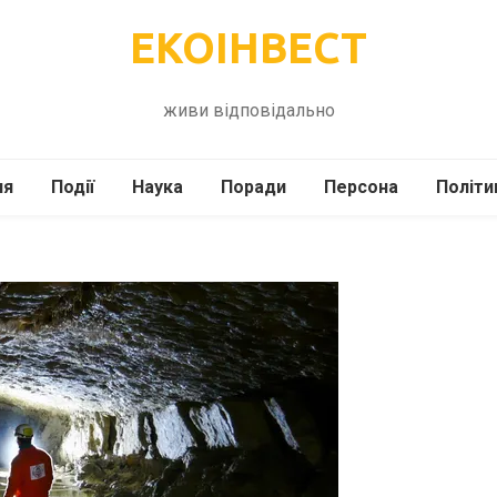
ЕКОІНВЕСТ
живи відповідально
ля
Події
Наука
Поради
Персона
Політи
ілі
Шоубіз
Історія
Кулінарія
жі
Інше
Психологія
Здоров’я
Технології
Сад-Город