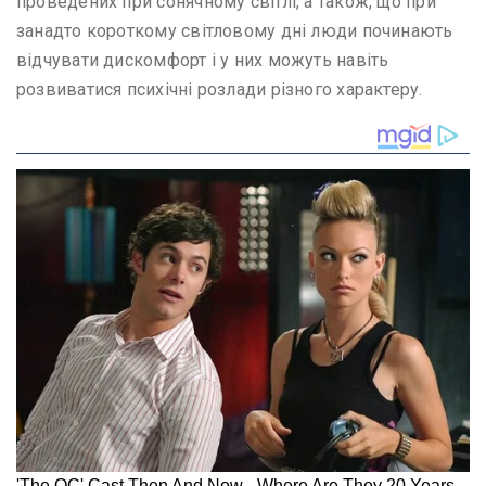
проведених при сонячному світлі, а також, що при
занадто короткому світловому дні люди починають
відчувати дискомфорт і у них можуть навіть
розвиватися психічні розлади різного характеру.