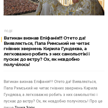
ПОДІЇ
Ватикан визнав Епіфанія!!! Отето да!
Виявляється, Папа Римський не читає
гнівних звернень Кирила Гундяєва, а
легковажно робить з них самольотікі і
пускає до вєтру? Ох, як нєвдобно
получілось!
Ватикан визнав Епіфанія!!! Отето да! Виявляється,
Папа Римський не читає гнівних звернень Кирила
Гундяєва, а легковажно робить з них самольотікі і
пускає до вєтру? Ох, як нєвдобно получілось! Про це
пише
Точка Зору
.