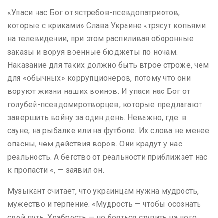
«Упаси нас Бог от ястребов-псевдопатриотов,
которые с криками» Слава Украине «трясут копьями
на телевидении, при этом распиливая оборонные
заказы и воруя военные бюджеты по ночам.
Наказание для таких должно быть втрое строже, чем
для «обычных» коррупционеров, потому что они
воруют жизни наших воинов. И упаси нас Бог от
голубей-псевдомиротворцев, которые предлагают
завершить войну за один день. Неважно, где: в
сауне, на рыбалке или на футболе. Их слова не менее
опасны, чем действия воров. Они крадут у нас
реальность. А бегство от реальности приближает нас
к пропасти «, — заявил он.
Музыкант считает, что украинцам нужна мудрость,
мужество и терпение. «Мудрость — чтобы осознать
свой путь. Храбрость — не бояться ступить на него.