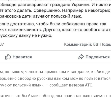
ком, польском, чешском, армянском и так далее, в обихо
вершенно свободно русским языком можно пользоваться 
чают польский язык«, — сообщает ветеран АТО.
остаточно, чтобы были соблюдены права так называемых н