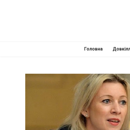
Головна
Довкіл
Автомоб
Подоро