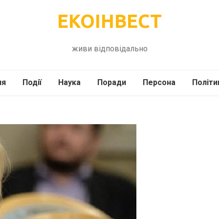
ЕКОІНВЕСТ
живи відповідально
ля
Події
Наука
Поради
Персона
Політи
ілі
Шоубіз
Історія
Кулінарія
жі
Інше
Психологія
Здоров’я
Технології
Сад-Город