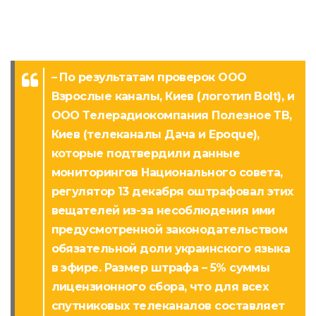
– По результатам проверок ООО
Взрослые каналы, Киев (логотип Bolt), и
ООО Телерадиокомпания Полезное ТВ,
Киев (телеканалы Дача и Epoque),
которые подтвердили данные
мониторингов Национального совета,
регулятор 13 декабря оштрафовал этих
вещателей из-за несоблюдения ими
предусмотренной законодательством
обязательной доли украинского языка
в эфире. Размер штрафа – 5% суммы
лицензионного сбора, что для всех
спутниковых телеканалов составляет