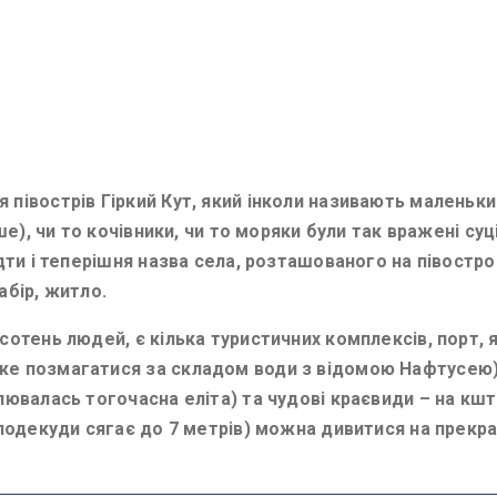
 півострів Гіркий Кут, який інколи називають малень
іше), чи то кочівники, чи то моряки були так вражені 
ти і теперішня назва села, розташованого на півострові
абір, житло.
сотень людей, є кілька туристичних комплексів, порт, 
е позмагатися за складом води з відомою Нафтусею), л
лювалась тогочасна еліта) та чудові краєвиди – на кш
 подекуди сягає до 7 метрів) можна дивитися на прекра