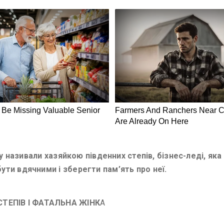
 яку називали хазяйкою південних степів, бізнес-леді, я
ути вдячними і зберегти пам’ять про неї.
ТЕПІВ І ФАТАЛЬНА ЖІНК
А