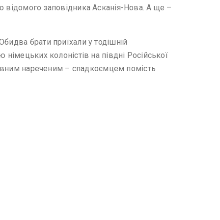
о відомого заповідника Асканія-Нова. А ще –
Обидва брати приїхали у тодішній
ю німецьких колоністів на півдні Російської
ктивним нареченим – спадкоємцем помість