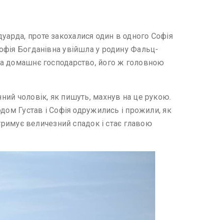
дуарда, проте закохалися один в одного Софія
Софія Богданівна увійшла у родину Фальц-
ела домашнє господарство, його ж головною
нний чоловік, як пишуть, махнув на це рукою.
одом Густав і Софія одружились і прожили, як
 отримує величезний спадок і стає главою