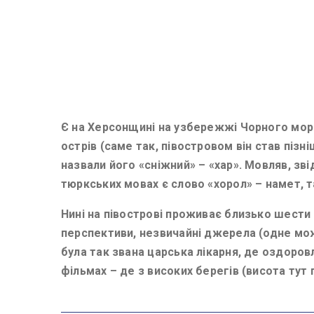
Є на Херсонщині на узбережжі Чорного моря
острів (саме так, півостровом він став пізн
назвали його «сніжний» – «хар». Мовляв, звід
тюркських мовах є слово «хорол» – намет, т
Нині на півострові проживає близько шести 
перспективи, незвичайні джерела (одне мож
була так звана царська лікарня, де оздоров
фільмах – де з високих берегів (висота тут