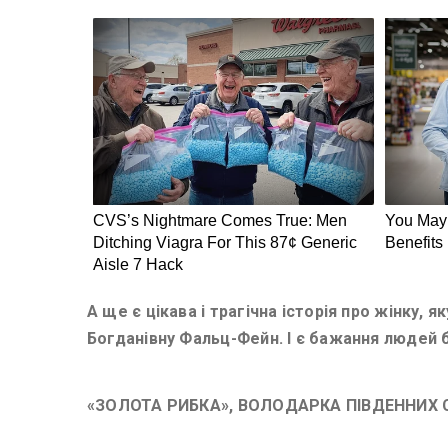
А ще є цікава і трагічна історія про жінку,
Богданівну Фальц-Фейн. І є бажання людей б
«ЗОЛОТА РИБКА», ВОЛОДАРКА ПІВДЕННИХ С