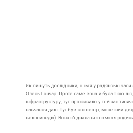
Як пишуть дослідники, її ім’я у радянські ча
Олесь Гончар. Проте саме вона й була тією люд
інфраструктуру, тут проживало у той час тисяч
навчання далі. Тут був кінотеатр, монетний дв
велосипеді»). Вона з’єднала всі помістя родин