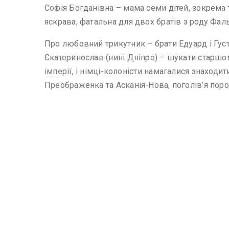
Софія Богданівна – мама семи дітей, зокрема
яскрава, фатальна для двох братів з роду Фал
Про любовний трикутник – брати Едуард і Гус
Єкатеринослав (нині Дніпро) – шукати старшом
імперії, і німці-колоністи намагалися знаход
Преображенка та Асканія-Нова, поголів’я поро