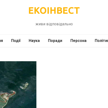
ЕКОІНВЕСТ
живи відповідально
ля
Події
Наука
Поради
Персона
Політи
ілі
Шоубіз
Історія
Кулінарія
жі
Інше
Психологія
Здоров’я
Технології
Сад-Город