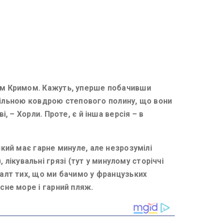
ким Кримом. Кажуть, уперше побачивши
суцільною ковдрою степового полину, що вони
, – Хорли. Проте, є й інша версія – в
який має гарне минуле, але незрозумілі
ікувальні грязі (тут у минулому сторіччі
талт тих, що ми бачимо у французьких
сне море і гарний пляж.