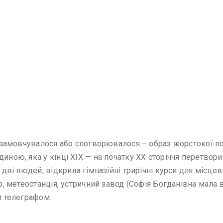
си замовчувалося або спотворювалося – образ жорстокої по
иною, яка у кінці ХІХ — на початку ХХ сторіччя перетворил
і дві людей, відкрила гімназійні трирічні курси для місце
ір, метеостанція, устричний завод (Софія Богданівна мала
и телеграфом.