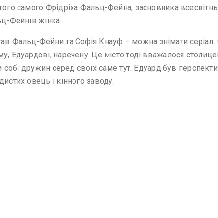
 того самого Фрідріха Фальц-Фейна, засновника всесвітнь
ьц-Фейнів жінка.
тав Фальц-Фейни та Софія Кнауф – можна знімати серіал. 
у, Едуардові, наречену. Це місто тоді вважалося столице
ити собі дружин серед своїх саме тут. Едуард був перспе
дистих овець і кінного заводу.