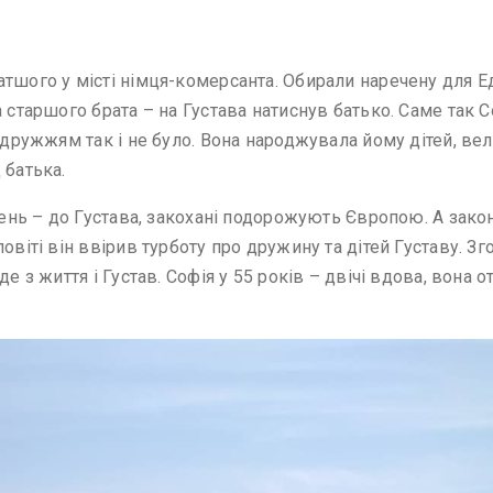
тшого у місті німця-комерсанта. Обирали наречену для Е
а старшого брата – на Густава натиснув батько. Саме так 
подружжям так і не було. Вона народжувала йому дітей, в
 батька.
ідень – до Густава, закохані подорожують Європою. А зако
овіті він ввірив турботу про дружину та дітей Густаву. Зг
де з життя і Густав. Софія у 55 років – двічі вдова, вона