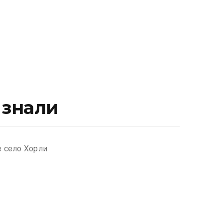
 знали
е село Хорли