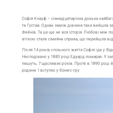
Софія Кнауф – сімнадцятирічна донька найбага
та Густав. Однак заміж дівчина таки вийшла з
Фейнів. Та це ще не вся історія. Любові між 
втіхою стала сімейна справа, що перейшла від
Після 14 років спільного життя Софія їде у В
Несподівано у 1883 році Едуард помирає. У зап
пишуть, 7 щасливих років. Проте в 1890 році й
родини. І вступає у бізнес-гру.